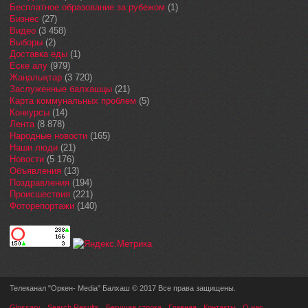
Бесплатное образование за рубежом
(1)
Бизнес
(27)
Видео
(3 458)
Выборы
(2)
Доставка еды
(1)
Еске алу
(979)
Жаңалықтар
(3 720)
Заслуженные балхашцы
(21)
Карта коммунальных проблем
(5)
Конкурсы
(14)
Лента
(8 878)
Народные новости
(165)
Наши люди
(21)
Новости
(5 176)
Объявления
(13)
Поздравления
(194)
Происшествия
(221)
Фоторепортажи
(140)
Телеканал "Оркен- Media" Балхаш © 2017 Все права защищены.
Glossary
Search Results
Бегущая строка
Главная
Контакты
О нас