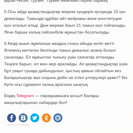
қарай Ресей, Грузия, Түркия мемлекеттеріне бармақ.
5.Осы айда қазақстандықтар мереке күндерін қосқанда 10 күн
демалады. Тамызда құрбан айт мейрамы және конституция
күні аталып өтеді. Діни мереке биыл 21 тамыз күні тойланады.
Яғни барша халық сейсенбілік жұмыстан босатылады.
6.Көзді ашып жұмғанша жаздың соңғы айыда келіп жетті.
Әлемнің көптеген бөлігінде тамыз демалыс кезеңі болып
саналады. Ел жұмыстан тынығу үшін саяхатқа аттанады.
Теңізге барып, ел мен жер аралайды. Ал қазақстандықтар үшін
бұл уақыт суыққа дайындалып, қыстың қамын ойлайтын кез.
Балқаштықтар жаз соңына дейін не істеп үлгерулері қажет? Біз
бүгін осы сұрақпен халық арасына шықтық.
Біздің
Telegram
— парақшамызға қосыл! Балқаш
жаңалықтарынан хабардар бол!
Social Like WordPress