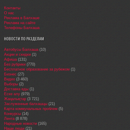
Контакты
О нас
Реклама в Балхаше
Реклама на сайте
Телефоны Балхаша
НОВОСТИ ПО РАЗДЕЛАМ
Автобусы Балхаша
(10)
Акции и скидки
(1)
Афиша
(131)
Без рубрики
(770)
Бесплатное образование за рубежом
(1)
Бизнес
(27)
Видео
(3 460)
Выборы
(2)
Доставка еды
(1)
Еске алу
(979)
Жаңалықтар
(3 721)
Заслуженные балхашцы
(21)
Карта коммунальных проблем
(5)
Конкурсы
(14)
Лента
(8 878)
Народные новости
(165)
Наши люди
(21)