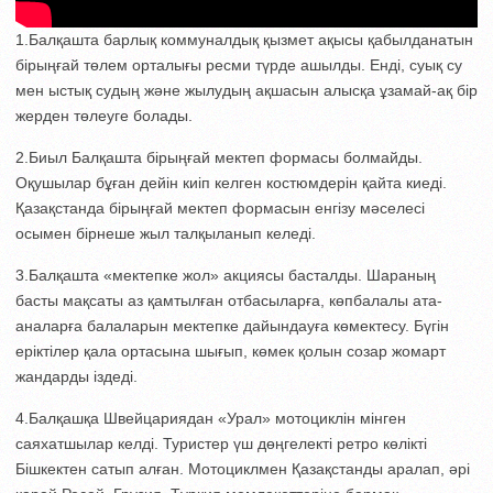
1.Балқашта барлық коммуналдық қызмет ақысы қабылданатын
бірыңғай төлем орталығы ресми түрде ашылды. Енді, суық су
мен ыстық судың және жылудың ақшасын алысқа ұзамай-ақ бір
жерден төлеуге болады.
2.Биыл Балқашта бірыңғай мектеп формасы болмайды.
Оқушылар бұған дейін киіп келген костюмдерін қайта киеді.
Қазақстанда бірыңғай мектеп формасын енгізу мәселесі
осымен бірнеше жыл талқыланып келеді.
3.Балқашта «мектепке жол» акциясы басталды. Шараның
басты мақсаты аз қамтылған отбасыларға, көпбалалы ата-
аналарға балаларын мектепке дайындауға көмектесу. Бүгін
еріктілер қала ортасына шығып, көмек қолын созар жомарт
жандарды іздеді.
4.Балқашқа Швейцариядан «Урал» мотоциклін мінген
саяхатшылар келді. Туристер үш дөңгелекті ретро көлікті
Бішкектен сатып алған. Мотоциклмен Қазақстанды аралап, әрі