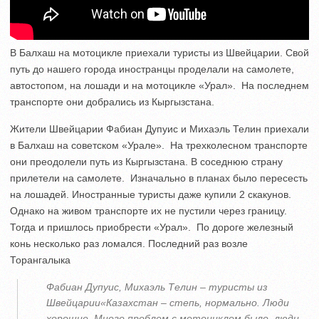
В Балхаш на мотоцикле приехали туристы из Швейцарии. Свой
путь до нашего города иностранцы проделали на самолете,
автостопом, на лошади и на мотоцикле «Урал». На последнем
транспорте они добрались из Кыргызстана.
Жители Швейцарии Фабиан Дупуис и Михаэль Телин приехали
в Балхаш на советском «Урале». На трехколесном транспорте
они преодолели путь из Кыргызстана. В соседнюю страну
прилетели на самолете. Изначально в планах было пересесть
на лошадей. Иностранные туристы даже купили 2 скакунов.
Однако на живом транспорте их не пустили через границу.
Тогда и пришлось приобрести «Урал». По дороге железный
конь несколько раз ломался. Последний раз возле
Торангалыка
Фабиан Дупуис, Михаэль Телин – туристы из
Швейцарии«Казахстан – степь, нормально. Люди
хорошие. Много проблем с мотоциклом было, люди