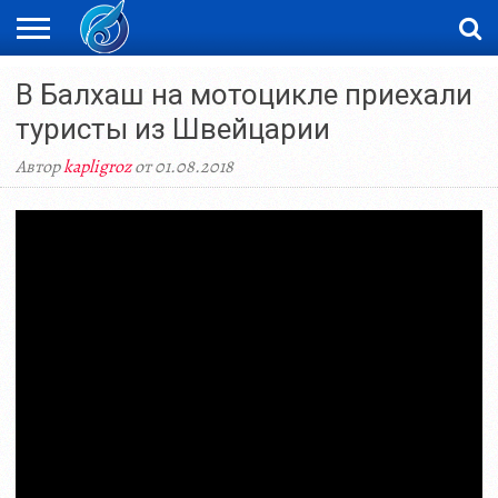
ЖАҢАЛЫҚТАР
В Балхаш на мотоцикле приехали
НОВОСТИ
ВИДЕО
ФОТОРЕПОРТАЖИ
ОРКЕН
LIVETV
туристы из Швейцарии
Автор
kapligroz
от 01.08.2018