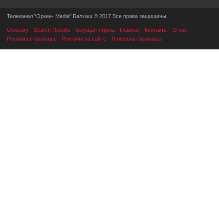
Телеканал "Оркен- Media" Балхаш © 2017 Все права защищены.
Glossary
Search Results
Бегущая строка
Главная
Контакты
О нас
Реклама в Балхаше
Реклама на сайте
Телефоны Балхаша