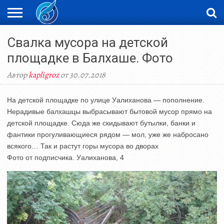
ЖАҢАЛЫҚТАР
Свалка мусора на детской
НОВОСТИ
ВИДЕО
ФОТОРЕПОРТАЖИ
ОРКЕН
LIVETV
площадке в Балхаше. Фото
Автор
kapligroz
от 30.07.2018
На детской площадке по улице Уалиханова — пополнение.
Нерадивые балхашцы выбрасывают бытовой мусор прямо на
детской площадке. Сюда же скидывают бутылки, банки и
фантики прогуливающиеся рядом — мол, уже же набросано
всякого… Так и растут горы мусора во дворах
Фото от подписчика. Уалиханова, 4