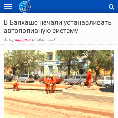
ЖАҢАЛЫҚТАР
В Балхаше начали устанавливать
НОВОСТИ
ВИДЕО
ФОТОРЕПОРТАЖИ
ОРКЕН
LIVETV
автополивную систему
Автор
kapligroz
от 26.07.2018