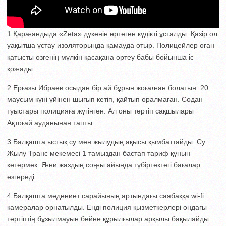
1.Қарағандыда «Zeta» дүкенін өртеген күдікті ұсталды. Қазір ол
уақытша ұстау изоляторында қамауда отыр. Полицейлер оған
қатысты өзгенің мүлкін қасақана өртеу бабы бойынша іс
қозғады.
2.Ерғазы Ибраев осыдан бір ай бұрын жоғалған болатын. 20
маусым күні үйінен шығып кетіп, қайтып оралмаған. Содан
туыстары полицияға жүгінген. Ал оны тәртіп сақшылары
Ақтоғай ауданынан тапты.
3.Балқашта ыстық су мен жылудың ақысы қымбаттайды. Су
Жылу Транс мекемесі 1 тамыздан бастап тариф құнын
көтермек. Яғни жаздың соңғы айында түбіртектегі бағалар
өзгереді.
4.Балқашта мәдениет сарайының артындағы саябаққа wi-fi
камералар орнатылды. Енді полиция қызметкерлері ондағы
тәртіптің бұзылмауын бейне құрылғылар арқылы бақылайды.