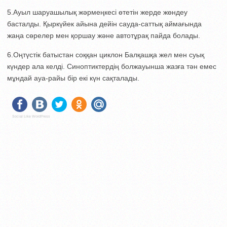
5.Ауыл шаруашылық жәрмеңкесі өтетін жерде жөндеу
басталды. Қыркүйек айына дейін сауда-саттық аймағында
жаңа сөрелер мен қоршау және автотұрақ пайда болады.
6.Оңтүстік батыстан соққан циклон Балқашқа жел мен суық
күндер ала келді. Синоптиктердің болжауынша жазға тән емес
мұндай ауа-райы бір екі күн сақталады.
Social Like WordPress