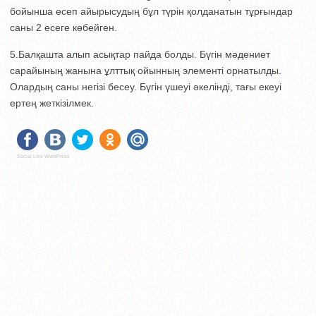
бойынша есеп айырысудың бұл түрін қолданатын тұрғындар
саны 2 есеге көбейген.
5.Балқашта алып асықтар пайда болды. Бүгін мәдениет
сарайының жанына ұлттық ойынның элементі орнатылды.
Олардың саны негізі бесеу. Бүгін үшеуі әкелінді, тағы екеуі
ертең жеткізілмек.
Social Like WordPress