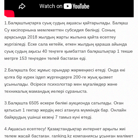
1.Балқаштықтарға суық судың ақшасы қайтарылады. Балқаш
Су кәсіпорнына мемлекеттен субсидия бөлінді. Соның
арқасында 2018 жылдың жарты жылына қайта есептеу
жүргізіледі. Еске сала кетейік, өткен жылдың қараша айында
суық судың ақысы 40 теңгеге қымбаттап балқаштықтар 1 текше
метрге 153 теңгеден төлей бастаған еді.
2.Балқашта бос жұмыс орындар жәрмеңкесі өтеді. Онда екі
қолға бір күрек іздеп жүргендерге 200-ге жуық қызмет
ұсынылады. Әсіресе психологтар мен мұғалімдер және
техникалық мамандық иелері сұраныста.
3.Балқашта 6505 әскери бөлімі аукционда сатылады. Оған
қатысып 1 гектар жердің иесі атануға мүмкіндік бар. Онлайн
байқаудың үшінші кезеңі 7 тамыз күні өтеді.
4.Ақшасыз есептесу! Қазақстандықтар интернет арқылы жиі
төлем жасай бастаған. ranking.kz компаниясы ұсынған мәлімет