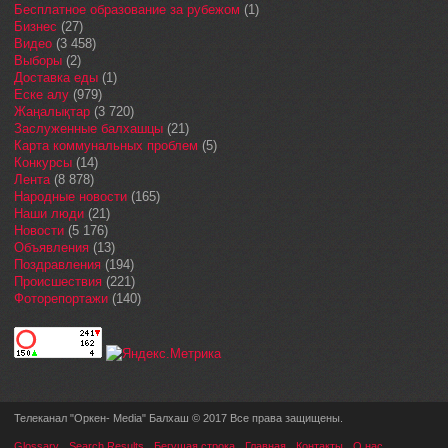
Бесплатное образование за рубежом
(1)
Бизнес
(27)
Видео
(3 458)
Выборы
(2)
Доставка еды
(1)
Еске алу
(979)
Жаңалықтар
(3 720)
Заслуженные балхашцы
(21)
Карта коммунальных проблем
(5)
Конкурсы
(14)
Лента
(8 878)
Народные новости
(165)
Наши люди
(21)
Новости
(5 176)
Объявления
(13)
Поздравления
(194)
Происшествия
(221)
Фоторепортажи
(140)
Телеканал "Оркен- Media" Балхаш © 2017 Все права защищены.
Glossary
Search Results
Бегущая строка
Главная
Контакты
О нас