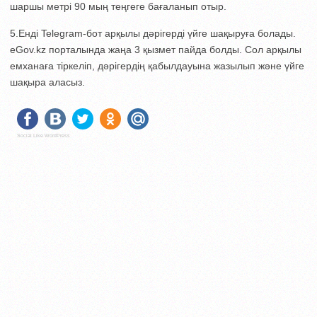
шаршы метрі 90 мың теңгеге бағаланып отыр.
5.Енді Telegram-бот арқылы дәрігерді үйге шақыруға болады.
eGov.kz порталында жаңа 3 қызмет пайда болды. Сол арқылы
емханаға тіркеліп, дәрігердің қабылдауына жазылып және үйге
шақыра аласыз.
Social Like WordPress