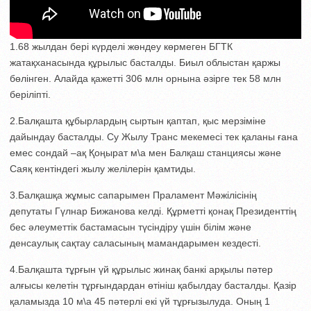
1.68 жылдан бері күрделі жөндеу көрмеген БГТК
жатақханасында құрылыс басталды. Биыл облыстан қаржы
бөлінген. Алайда қажетті 306 млн орнына әзірге тек 58 млн
беріліпті.
2.Балқашта құбырлардың сыртын қаптап, қыс мерзіміне
дайындау басталды. Су Жылу Транс мекемесі тек қаланы ғана
емес сондай –ақ Қоңырат м\а мен Балқаш станциясы және
Саяқ кентіндегі жылу желілерін қамтиды.
3.Балқашқа жұмыс сапарымен Праламент Мәжілісінің
депутаты Гүлнар Бижанова келді. Құрметті қонақ Президенттің
бес әлеуметтік бастамасын түсіндіру үшін білім және
денсаулық сақтау саласының мамандарымен кездесті.
4.Балқашта тұрғын үй құрылыс жинақ банкі арқылы пәтер
алғысы келетін тұрғындардан өтініш қабылдау басталды. Қазір
қаламызда 10 м\а 45 пәтерлі екі үй тұрғызылуда. Оның 1