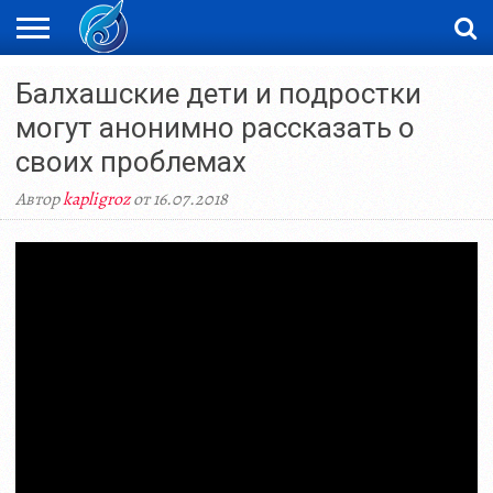
ЖАҢАЛЫҚТАР
Балхашские дети и подростки
НОВОСТИ
ВИДЕО
ФОТОРЕПОРТАЖИ
ОРКЕН
LIVETV
могут анонимно рассказать о
своих проблемах
Автор
kapligroz
от 16.07.2018