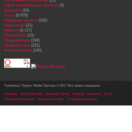
Заслуженные балхашцы
(21)
Карта коммунальных проблем
(5)
Конкурсы
(14)
Лента
(8 878)
Народные новости
(165)
Наши люди
(21)
Новости
(5 177)
Объявления
(13)
Поздравления
(194)
Происшествия
(221)
Фоторепортажи
(140)
Телеканал "Оркен- Media" Балхаш © 2017 Все права защищены.
Glossary
Search Results
Бегущая строка
Главная
Контакты
О нас
Реклама в Балхаше
Реклама на сайте
Телефоны Балхаша