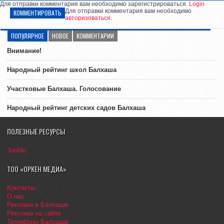
Для отправки комментария вам необходимо зарегистрироваться.
Login
Для отправки комментария вам необходимо
КОММЕНТИРОВАТЬ
авторизоваться
.
ПОПУЛЯРНОЕ
НОВОЕ
КОММЕНТАРИИ
Внимание!
Народный рейтинг школ Балхаша
Участковые Балхаша. Голосование
Народный рейтинг детских садов Балхаша
ПОЛЕЗНЫЕ РЕСУРСЫ
Jooble
ТОО «ОРКЕН МЕДИА»
Контакты
О нас
Реклама в Балхаше
Реклама на сайте
Телефоны Балхаша