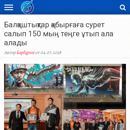
ЖАҢАЛЫҚТАР
Балқаштықтар қабырғаға сурет
НОВОСТИ
ВИДЕО
ФОТОРЕПОРТАЖИ
ОРКЕН
LIVETV
салып 150 мың теңге ұтып ала
алады
Автор
kapligroz
от 04.07.2018