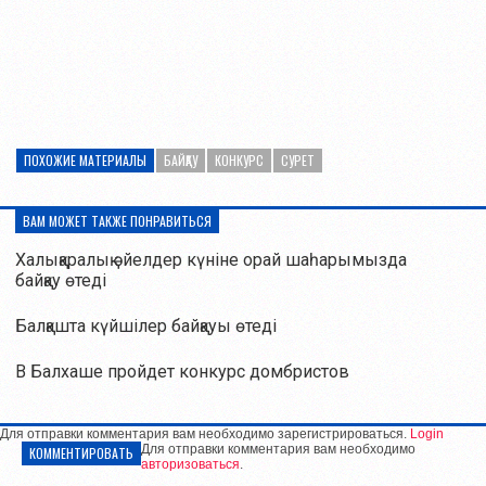
ПОХОЖИЕ МАТЕРИАЛЫ
БАЙҚАУ
КОНКУРС
СУРЕТ
ВАМ МОЖЕТ ТАКЖЕ ПОНРАВИТЬСЯ
Халықаралық әйелдер күніне орай шаһарымызда
байқау өтеді
Балқашта күйшілер байқауы өтеді
В Балхаше пройдет конкурс домбристов
Для отправки комментария вам необходимо зарегистрироваться.
Login
Для отправки комментария вам необходимо
КОММЕНТИРОВАТЬ
авторизоваться
.