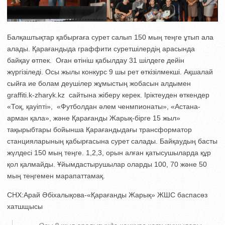
Балқаштықтар қабырғаға сурет салып 150 мың теңге ұтып ала
алады. Қарағандыда граффити суретшілердің арасында
байқау өтпек. Оған өтініш қабылдау 31 шілдеге дейін
жүргізіледі. Осы жылы конкурс 9 шы рет өткізілмекші. Ақшалай
сыйға ие болам деушілер жұмыстың жобасын алдымен
graffiti.k-zharyk.kz сайтына жіберу керек. Іріктеуден өткендер
«Тоқ, қауіпті», «Футболдан әлем ченмпионаты», «Астана-
арман қала», және Қарағанды Жарық-бірге 15 жыл»
тақырыбтары бойынша Қарағандыдағы трансформатор
станцияларының қабырғасына сурет салады. Байқаудың басты
жүлдесі 150 мың теңге. 1,2,3, орын алған қатысушыларда құр
қол қалмайды. Ұйымдастырушылар оларды 100, 70 және 50
мың теңгемен марапаттамақ.
CНХ:Арай Әбіхалықова-«Қарағанды Жарық» ЖШС баспасөз
хатшщысы