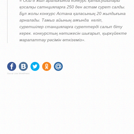
« Осы 8 жыл аралығында конкурс қатысушылары
қосалқы сатнцияларға 250 ден астам сурет салды.
Бұл жолы конкурс Астана қаласының 20 жылдығына
арналады. Тамыз айының аяғында келіп,
суретшілер станцияларға суреттерді салып біту
керек. конкурстың нәтижесін шығарып, қыркүйекте
марапаттау рәсімін өткіземіз».
Social Like WordPress