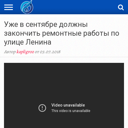
ЖАҢАЛЫҚТАР
Уже в сентябре должны
НОВОСТИ
ВИДЕО
ФОТОРЕПОРТАЖИ
ОРКЕН
LIVETV
закончить ремонтные работы по
улице Ленина
Автор
kapligroz
от 03.07.2018