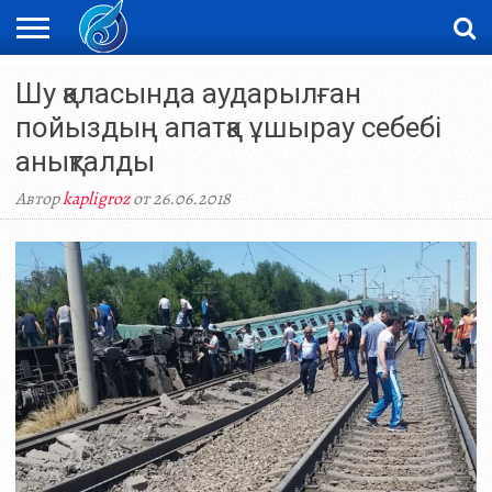
ЖАҢАЛЫҚТАР
Шу қаласында аударылған
НОВОСТИ
ВИДЕО
ФОТОРЕПОРТАЖИ
ОРКЕН
LIVETV
пойыздың апатқа ұшырау себебі
анықталды
Автор
kapligroz
от 26.06.2018