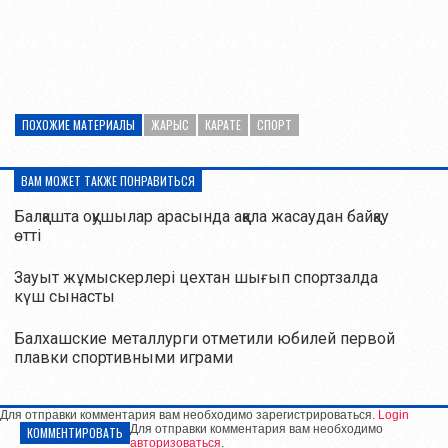
ПОХОЖИЕ МАТЕРИАЛЫ
ЖАРЫС
КАРАТЕ
СПОРТ
ВАМ МОЖЕТ ТАКЖЕ ПОНРАВИТЬСЯ
Балқашта оқушылар арасында аққала жасаудан байқау
өтті
Зауыт жұмыскерлері цехтан шығып спортзалда
күш сынасты
Балхашские металлурги отметили юбилей первой
плавки спортивными играми
Для отправки комментария вам необходимо зарегистрироваться.
Login
Для отправки комментария вам необходимо
КОММЕНТИРОВАТЬ
авторизоваться
.