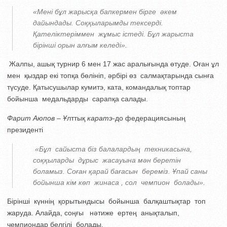
«Мені бұл жарысқа бапкермен бірге әкем
дайындады. Соққыларымды тексерді.
Қателіктеріммен жұмыс істеді. Бұл жарыста
бірінші орын алғым келеді».
Жалпы, ашық турнир 6 мен 17 жас аралығында өтуде. Оған ұл
мен қыздар екі топқа бөлініп, әрбірі өз салмақтарында сынға
түсуде. Қатысушылар кумитэ, ката, командалық топтар
бойынша медальдарды сарапқа салады.
Фарит
Аюпов –
Ұ
лттық
каратэ
-до федерациясының
президенті
«Бұл сайыста біз балалардың техникасына,
соққыларды дұрыс жасауына мән беретін
боламыз. Соған қарай бағасын береміз. Ұпай саны
бойынша кім көп жинаса , сол чемпион болады».
Бірінші күннің қорытындысы бойынша балқаштықтар топ
жаруда. Алайда, соңғы нәтиже ертең анықталып,
чемпиондар белгілі болады.