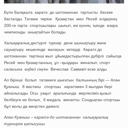
Бүгін Балқашта каратэ- до шотоканнан тартысты бәсеке
басталды. Татами төріне Қазақстан мен Ресей елдерінің
200-ге тарта спортшылары шығып, екі күннің ішінде өзара
чемпионды анықтайтын болады.
Халықаралық дәстүрлі турнир дене шынықтыру және
сауықтыру кешенінде жалауын көтерді. Каратэ до
шотоканнан төртінші жыл ұйымдастырылған дүбірлі сайысқа
Ресей мен Қазақстанның ұл –қыздары жиналып, спорт
саласына еңбегі сіңген Вячеслав Савкивті еске алды.
Ал бірінші болып татамиге шығатын балғынның бірі — Алан
Қуаныш. 8 жастағы спортшы каратэмен 3 жылдан бері
айналысады. Осы уақыт аралығында жерлесіміз қызыл
белбеуге ие болып, 6 медаль жинапты. Сондықтан спортшы
бұл жолы да жеңістен дәмелі.
Алан Куаныш – каратэ-до шотаканнан халықаралық
турнирге қатысушы