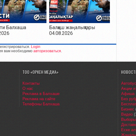
ти Балхаша
Балқаш жаңалықтары
2026
04.08.2026
егистрироваться.
Login
ия вам необходимо
авторизоваться
.
ТОО «ОРКЕН МЕДИА»
НОВОСТ
Контакты
Автобу
О нас
Акции и
Реклама в Балхаше
Афиша
Реклама на сайте
Без руб
Телефоны Балхаша
Бесплат
Бизнес
Видео
(
Выборы
Доставк
Еске ал
Жаңалы