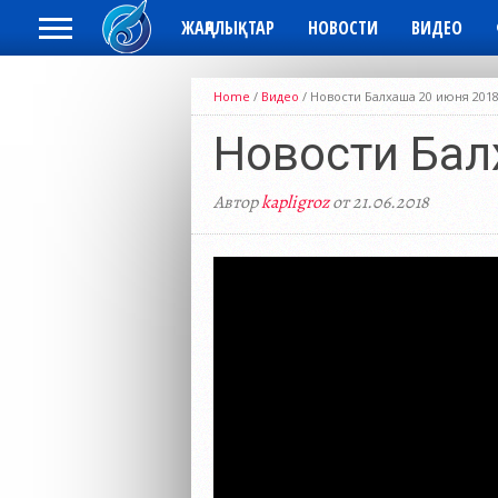
ЖАҢАЛЫҚТАР
НОВОСТИ
ВИДЕО
Home
/
Видео
/
Новости Балхаша 20 июня 201
Новости Бал
Автор
kapligroz
от 21.06.2018