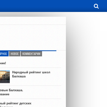
ЯРНОЕ
НОВОЕ
КОММЕНТАРИИ
ние!
Народный рейтинг школ
Балхаша
ковые Балхаша.
ование
ый рейтинг детских