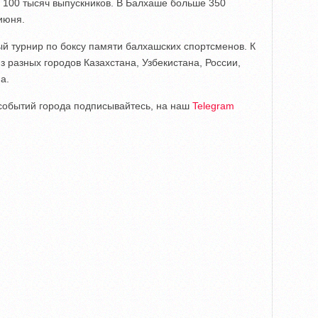
 100 тысяч выпускников. В Балхаше больше 350
июня.
ый турнир по боксу памяти балхашских спортсменов. К
 разных городов Казахстана, Узбекистана, России,
а.
е событий города подписывайтесь, на наш
Telegram