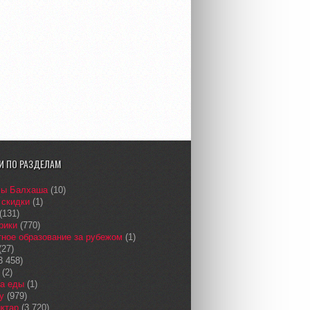
И ПО РАЗДЕЛАМ
сы Балхаша
(10)
 скидки
(1)
(131)
рики
(770)
ное образование за рубежом
(1)
(27)
3 458)
(2)
а еды
(1)
у
(979)
қтар
(3 720)