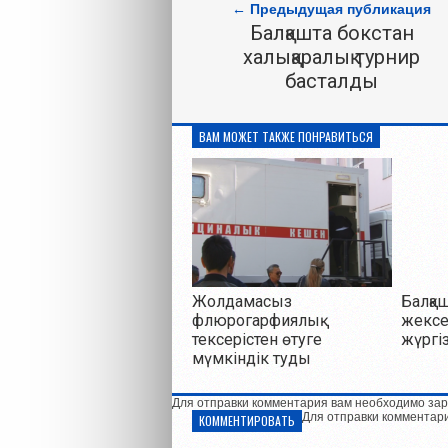
← Предыдущая публикация
Балқашта бокстан
халықаралық турнир
басталды
ВАМ МОЖЕТ ТАКЖЕ ПОНРАВИТЬСЯ
Жолдамасыз
Балқа
флюрогарфиялық
жексе
тексерістен өтуге
жүргі
мүмкіндік туды
Для отправки комментария вам необходимо зар
Для отправки комментар
КОММЕНТИРОВАТЬ