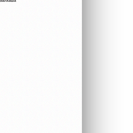
 Балхаша