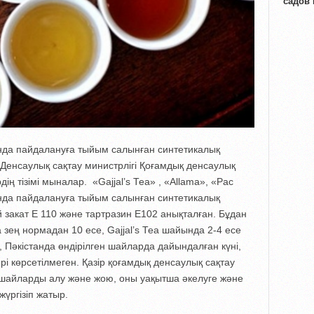
садов
нда пайдалануға тыйым салынған синтетикалық
Денсаулық сақтау министрлігі Қоғамдық денсаулық
ің тізімі мыналар. «Gajjal’s Теа» , «Allama», «Pac
нда пайдалануға тыйым салынған синтетикалық
 закат E 110 және тартразин E102 анықталған. Бұдан
зең нормадан 10 есе, Gajjal’s Теа шайында 2-4 есе
, Пәкістанда өндірілген шайларда дайындалған күні,
рі көрсетілмеген. Қазір қоғамдық денсаулық сақтау
н шайларды алу және жою, оны уақытша әкелуге және
үргізіп жатыр.