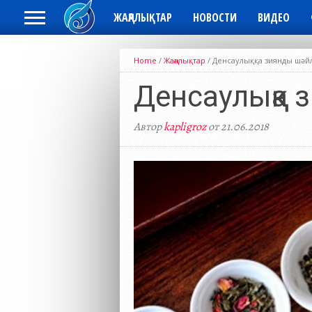
ЖАҢАЛЫҚТАР
НОВОСТИ
ВИДЕО
Home
/
Жаңалықтар
/
Денсаулыққа зиянды шәй
Денсаулыққа
Автор
kapligroz
от 21.06.2018