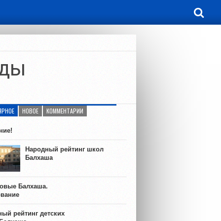
лды
ЯРНОЕ
НОВОЕ
КОММЕНТАРИИ
ние!
Народный рейтинг школ
Балхаша
ковые Балхаша.
ование
ый рейтинг детских