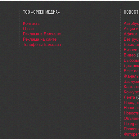
ТОО «ОРКЕН МЕДИА»
НОВОСТ
Контакты
Автобу
О нас
Акции и
Реклама в Балхаше
Афиша
Реклама на сайте
Без руб
Телефоны Балхаша
Бесплат
Бизнес
Видео
(
Выборы
Доставк
Еске ал
Жаңалы
Заслуж
Карта 
Конкур
Лента
(8
Народн
Наши л
Новост
Объявл
Поздра
Происш
Фоторе