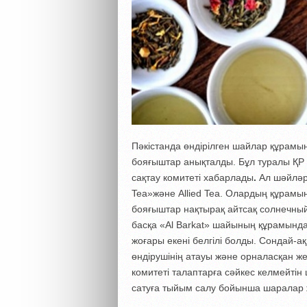
Пәкістанда өндірілген шайлар құрамы
бояғыштар анықталды. Бұл туралы ҚР 
сақтау комитеті хабарлады
.
Ал шәйләрд
Tea»және Allied Tea. Олардың құрамы
бояғыштар нақтырақ айтсақ солнечный
басқа «Al Barkat» шайының құрамында 
жоғары екені белгілі болды. Сондай-ақ
өндірушінің атауы және орналасқан же
комитеті талаптарға сәйкес келмейті
сатуға тыйым салу бойынша шаралар ж