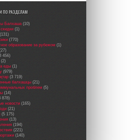
И ПО РАЗДЕЛАМ
сы Балхаша
(10)
 скидки
(1)
(131)
рики
(770)
ное образование за рубежом
(1)
(27)
3 456)
(2)
а еды
(1)
у
(979)
қтар
(3 719)
енные балхашцы
(21)
коммунальных проблем
(5)
сы
(14)
 878)
ые новости
(165)
юди
(21)
и
(5 175)
ения
(13)
вления
(194)
ествия
(221)
портажи
(140)