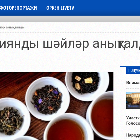
ФОТОРЕПОРТАЖИ
ОРКЕН LIVETV
ләр анықталды
 зиянды шәйләр анықта
ПОПУЛ
Внима
Участ
Голос
Народн