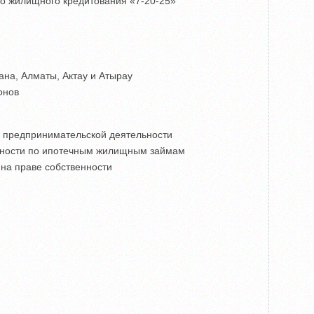
о жилищного кредитования «7-20-25»
ана, Алматы, Актау и Атырау
онов
) предпринимательской деятельности
нности по ипотечным жилищным займам
 на праве собственности