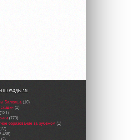
И ПО РАЗДЕЛАМ
сы Балхаша
(10)
 скидки
(1)
(131)
рики
(770)
ное образование за рубежом
(1)
(27)
3 458)
(2)