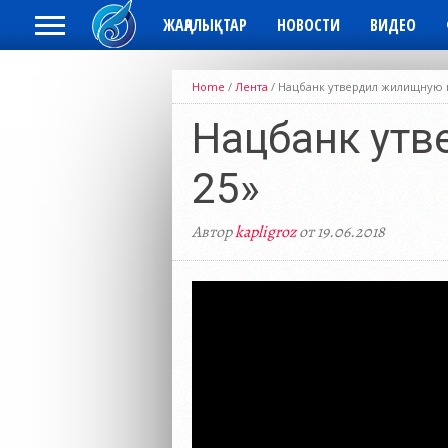
ЖАҢАЛЫҚТАР
НОВОСТИ
ВИДЕО
Home
/
Лента
/
Нацбанк утвердил жилищную п
Нацбанк утв
25»
Автор
kapligroz
от 19.06.2018