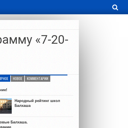
амму «7-20-
ЯРНОЕ
НОВОЕ
КОММЕНТАРИИ
ние!
Народный рейтинг школ
Балхаша
ковые Балхаша.
ование