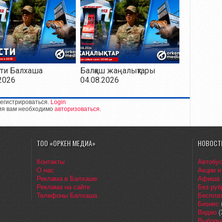
ти Балхаша
Балқаш жаңалықтары
2026
04.08.2026
егистрироваться.
Login
ия вам необходимо
авторизоваться
.
ТОО «ОРКЕН МЕДИА»
НОВОСТ
Контакты
Автобу
О нас
Акции и
Реклама в Балхаше
Афиша
Реклама на сайте
Без руб
Телефоны Балхаша
Бесплат
Бизнес
Видео
(
Выборы