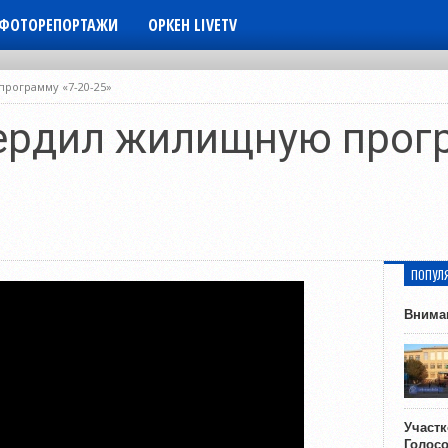
ФОТОРЕПОРТАЖИ
ОРКЕН LIVETV
рограмму «7-20-25»
ердил жилищную прогр
ПОПУЛ
Внима
Участ
Голос