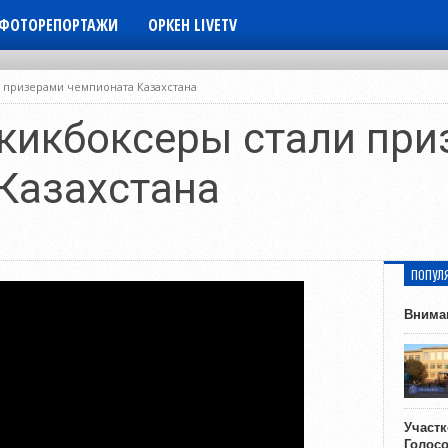
ФОТОРЕПОРТАЖИ
ОРКЕН LIVETV
 призерами чемпионата Казахстана
кикбоксеры стали при
Казахстана
ПОПУЛ
Внима
Участ
Голос