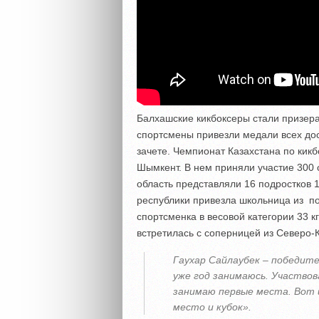
Балхашские кикбоксеры стали призер
спортсмены привезли медали всех до
зачете. Чемпионат Казахстана по кик
Шымкент. В нем приняли участие 300 
область представляли 16 подростков 1
республики привезла школьница из п
спортсменка в весовой категории 33 
встретилась с соперницей из Северо-К
Гаухар Сайлаубек – победит
уже год занимаюсь. Участвов
занимаю первые места. Вот 
место и кубок».