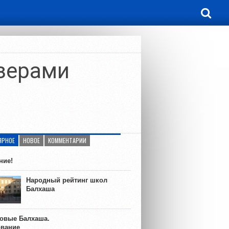
зерами
ЯРНОЕ
НОВОЕ
КОММЕНТАРИИ
ние!
Народный рейтинг школ
Балхаша
ковые Балхаша.
ование