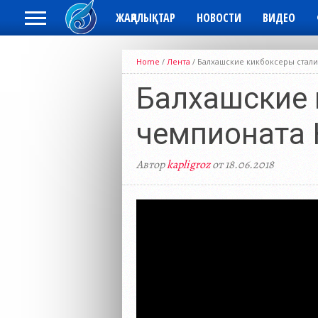
ЖАҢАЛЫҚТАР
НОВОСТИ
ВИДЕО
Home
/
Лента
/
Балхашские кикбоксеры стали
Балхашские 
чемпионата 
Автор
kapligroz
от 18.06.2018