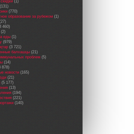
 скидки
(1)
(131)
рики
(770)
ное образование за рубежом
(1)
(27)
3 460)
(2)
а еды
(1)
у
(979)
қтар
(3 721)
енные балхашцы
(21)
коммунальных проблем
(5)
сы
(14)
 878)
ые новости
(165)
юди
(21)
и
(5 177)
ения
(13)
вления
(194)
ествия
(221)
портажи
(140)