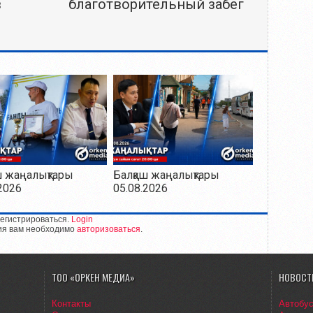
в
благотворительный забег
ш жаңалықтары
Балқаш жаңалықтары
2026
05.08.2026
егистрироваться.
Login
ия вам необходимо
авторизоваться
.
ТОО «ОРКЕН МЕДИА»
НОВОСТ
Контакты
Автобу