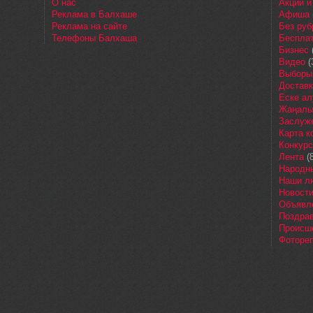
О нас
Акции и
Реклама в Балхаше
Афиша
Реклама на сайте
Без руб
Телефоны Балхаша
Бесплат
Бизнес
Видео
(
Выборы
Доставк
Еске ал
Жаңалы
Заслуж
Карта 
Конкур
Лента
(8
Народн
Наши л
Новост
Объявл
Поздра
Происш
Фоторе