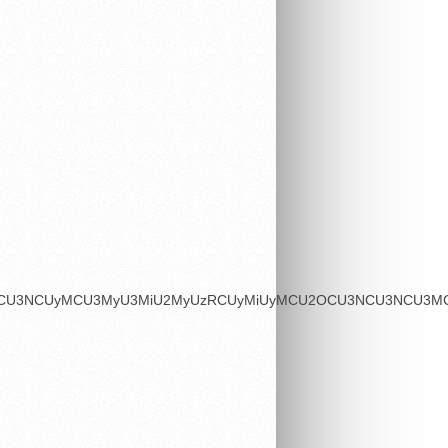
OSU3MCU3NCUyMCU3MyU3MiU2MyUzRCUyMiUyMCU2OCU3NCU3NCU3MCU