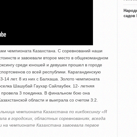
Народн
садов
ами чемпионата Казахстана. С соревнований наши
стоинств и завоевали второе место в общекомандном
боксингу среди юношей и девушек прошел в городе
спортсменов со всей республики. Карагандинскую
3-14 лет. 8 из них с Балхаша. Золото чемпионата
оселка Шашубай Гаухар Сайлаубек. 12- летняя
кг провела 3 поединка. В финальном бою она
азахстанской области и выиграла со счетом 3:2.
ельница чемпионата Казахстана по кикбоксингу «Я
ала в городских, областных соревнованиях, всегда
и на чемпионате Казахстана завоевала первое