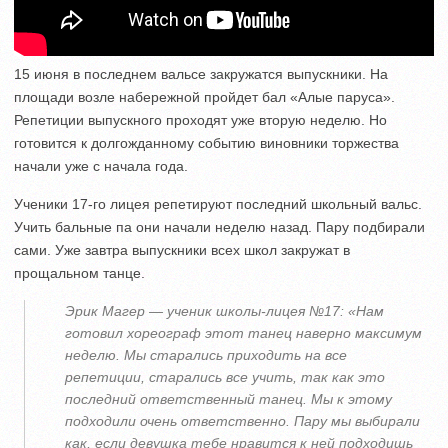
15 июня в последнем вальсе закружатся выпускники. На
площади возле набережной пройдет бал «Алые паруса».
Репетиции выпускного проходят уже вторую неделю. Но
готовится к долгожданному событию виновники торжества
начали уже с начала года.
Ученики 17-го лицея репетируют последний школьный вальс.
Учить бальные па они начали неделю назад. Пару подбирали
сами. Уже завтра выпускники всех школ закружат в
прощальном танце.
Эрик Магер — ученик школы-лицея №17: «Нам
готовил хореограф этот танец наверно максимум
неделю. Мы старались приходить на все
репетиции, старались все учить, так как это
последний ответственный танец. Мы к этому
подходили очень ответственно. Пару мы выбирали
как, если девушка тебе нравится к ней подходишь