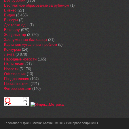
Без рубрики
(770)
Бесплатное образование за рубежом
(1)
Бизнес
(27)
Видео
(3 458)
Выборы
(2)
Доставка еды
(1)
Еске алу
(979)
Жаңалықтар
(3 720)
Заслуженные балхашцы
(21)
Карта коммунальных проблем
(5)
Конкурсы
(14)
Лента
(8 878)
Народные новости
(165)
Наши люди
(21)
Новости
(5 176)
Объявления
(13)
Поздравления
(194)
Происшествия
(221)
Фоторепортажи
(140)
Телеканал "Оркен- Media" Балхаш © 2017 Все права защищены.