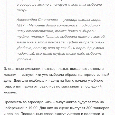
и говоришь можно станцуем и вот так выбрали
пару».
Александра Степанова — ученица школы-лицея
№17: «Мы очень долго готовились, подходили к
нему ответственно, также долго выбирали
туфли, платья. Платье выбирала также с мамой,
мама мне в этом помогала. Туфли выбрала очень
удобные, потому что ну как бы и партнёр у меня
надежный, все-таки туфли тоже надо выбрать
удобные».
Элегантные смокинги, нежные платья, шикарные локоны и
макияж — выпускники уже выбрали образы на торжественный
день. Девушки подбирали наряд на бал с начала учебного
года, а вот парни отправились по магазинам в последний
момент.
Провожать во взрослую жизнь выпускников будут завтра на
набережной в 19.00. Для них на сцене выступят 300 танцоров
и певцов. Прощальные слова скажут учителя и родители, а