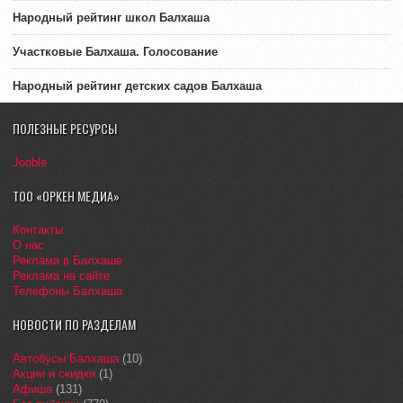
Народный рейтинг школ Балхаша
Участковые Балхаша. Голосование
Народный рейтинг детских садов Балхаша
ПОЛЕЗНЫЕ РЕСУРСЫ
Jooble
ТОО «ОРКЕН МЕДИА»
Контакты
О нас
Реклама в Балхаше
Реклама на сайте
Телефоны Балхаша
НОВОСТИ ПО РАЗДЕЛАМ
Автобусы Балхаша
(10)
Акции и скидки
(1)
Афиша
(131)