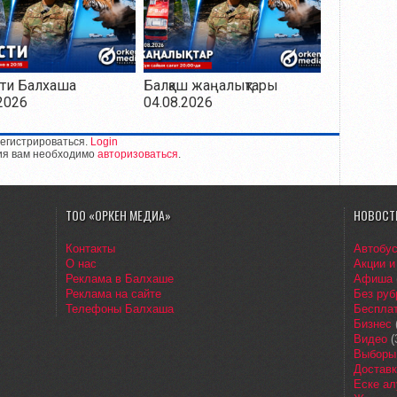
ти Балхаша
Балқаш жаңалықтары
2026
04.08.2026
егистрироваться.
Login
ия вам необходимо
авторизоваться
.
ТОО «ОРКЕН МЕДИА»
НОВОСТ
Контакты
Автобу
О нас
Акции и
Реклама в Балхаше
Афиша
Реклама на сайте
Без руб
Телефоны Балхаша
Бесплат
Бизнес
Видео
(
Выборы
Доставк
Еске ал