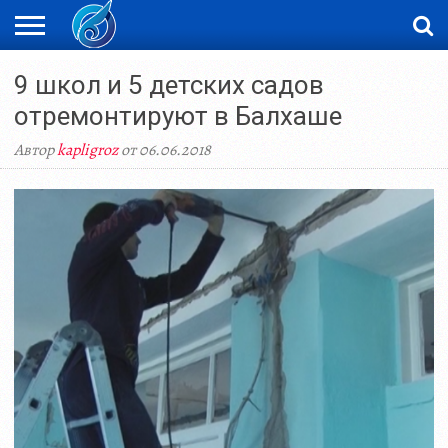
ЖАҢАЛЫҚТАР
9 школ и 5 детских садов
НОВОСТИ
ВИДЕО
ФОТОРЕПОРТАЖИ
ОРКЕН
LIVETV
отремонтируют в Балхаше
Автор
kapligroz
от 06.06.2018