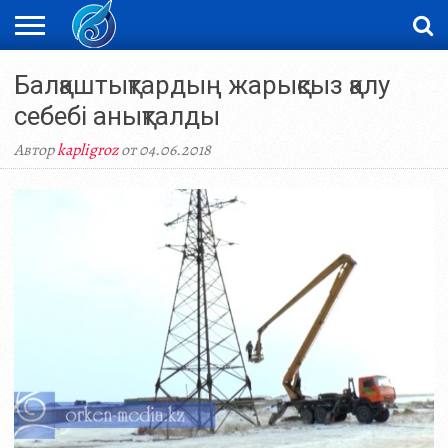
ЖАҢАЛЫҚТАР
Балқаштықтардың жарықсыз қалу
НОВОСТИ
ВИДЕО
ФОТОРЕПОРТАЖИ
ОРКЕН
LIVETV
себебі анықталды
Автор
kapligroz
от 04.06.2018