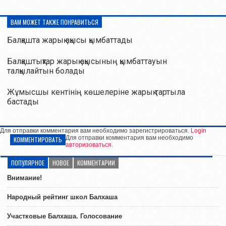
ВАМ МОЖЕТ ТАКЖЕ ПОНРАВИТЬСЯ
Балқашта жарық ақысы қымбаттады
Балқаштықтар жарық ақысының қымбаттауын
талқылайтын болады
Жұмысшы кентінің көшелеріне жарық тартыла
бастады
Для отправки комментария вам необходимо зарегистрироваться.
Login
Для отправки комментария вам необходимо
КОММЕНТИРОВАТЬ
авторизоваться
.
ПОПУЛЯРНОЕ
НОВОЕ
КОММЕНТАРИИ
Внимание!
Народный рейтинг школ Балхаша
Участковые Балхаша. Голосование