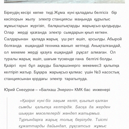
Біреудің кесірі көпке тиді.Жұма күні қаладағы белгісіз бір
кәсіпорын жылу электр станциясы маңында құрылыс
жұмыстарын жүргізіп, балқаштықтарды жарықсыз қалдырды.
Олар жерді қазғанда электр сымдарын қиып кеткен.
Салдарынан қалада жарық үш рет өшіп, қосылды. Абырой
болғанда ешқандай техника жанып кетпеді. Анықталғандай,
ол мекеме жерді қазуға ешқандай рұқсат алмаған. Ол
туралы жарық өшіп, шағым түскенде ғана белгілі болды.
Қазіргі күні бұл ақауды Балқашэнерго мекемес3 қалыпқа
келтіріп жатыр. Бұқара жарықсыз қалмас үшін №3 насостық
станциясынан қордағы электр таратылуда.
Юрий
Снегуров
– «Балхаш
Энерго
» КМК бас инженері
«Қазіргі күні біз зақым келіп, қиылып қалған
сымды қалыпқа келтірдік. Басқа да жерден
шыққан мәселелерді жөндеп жатырмыз.
Тұрғындарға жарық толық берілуде. Тиісті
құжаттарды дайындап, рұқсатсыз жұмыс