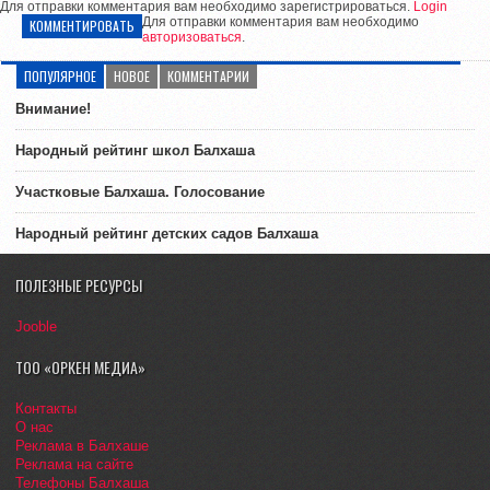
Для отправки комментария вам необходимо зарегистрироваться.
Login
Для отправки комментария вам необходимо
КОММЕНТИРОВАТЬ
авторизоваться
.
ПОПУЛЯРНОЕ
НОВОЕ
КОММЕНТАРИИ
Внимание!
Народный рейтинг школ Балхаша
Участковые Балхаша. Голосование
Народный рейтинг детских садов Балхаша
ПОЛЕЗНЫЕ РЕСУРСЫ
Jooble
ТОО «ОРКЕН МЕДИА»
Контакты
О нас
Реклама в Балхаше
Реклама на сайте
Телефоны Балхаша