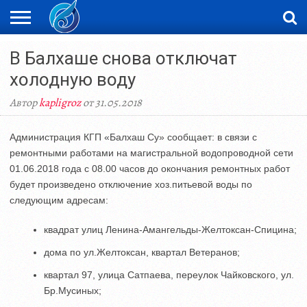
ЖАҢАЛЫҚТАР
В Балхаше снова отключат
НОВОСТИ
ВИДЕО
ФОТОРЕПОРТАЖИ
ОРКЕН
LIVETV
холодную воду
Автор
kapligroz
от 31.05.2018
Администрация КГП «Балхаш Су» сообщает: в связи с
ремонтными работами на магистральной водопроводной сети
01.06.2018 года с 08.00 часов до окончания ремонтных работ
будет произведено отключение хоз.питьевой воды по
следующим адресам:
квадрат улиц Ленина-Амангельды-Желтоксан-Спицина;
дома по ул.Желтоксан, квартал Ветеранов;
квартал 97, улица Сатпаева, переулок Чайковского, ул.
Бр.Мусиных;