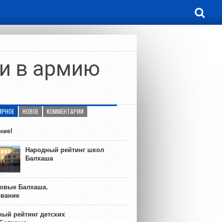
и в армию
ЯРНОЕ
НОВОЕ
КОММЕНТАРИИ
ние!
Народный рейтинг школ
Балхаша
ковые Балхаша.
ование
ый рейтинг детских