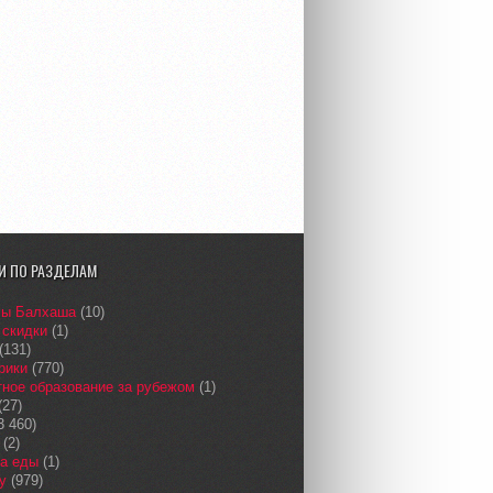
И ПО РАЗДЕЛАМ
сы Балхаша
(10)
 скидки
(1)
(131)
рики
(770)
ное образование за рубежом
(1)
(27)
3 460)
(2)
а еды
(1)
у
(979)