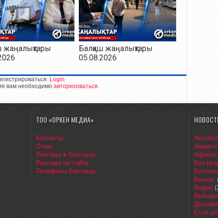
ш жаңалықтары
Балқаш жаңалықтары
2026
05.08.2026
егистрироваться.
Login
ия вам необходимо
авторизоваться
.
ТОО «ОРКЕН МЕДИА»
НОВОСТ
Контакты
Автобу
О нас
Акции и
Реклама в Балхаше
Афиша
Реклама на сайте
Без руб
Телефоны Балхаша
Бесплат
Бизнес
Видео
(
Выборы
Доставк
Еске ал