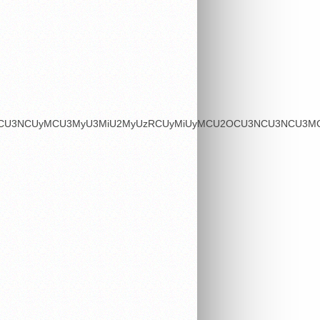
OSU3MCU3NCUyMCU3MyU3MiU2MyUzRCUyMiUyMCU2OCU3NCU3NCU3MCU