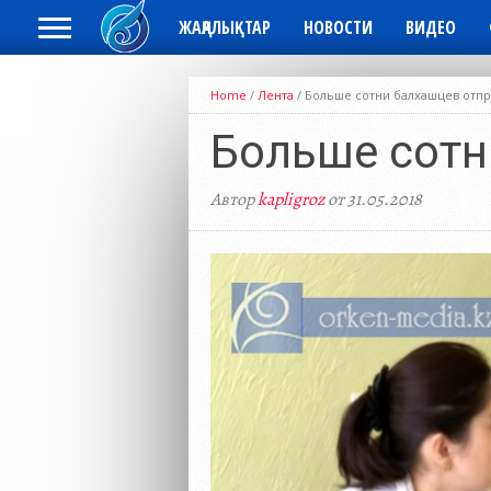
ЖАҢАЛЫҚТАР
НОВОСТИ
ВИДЕО
Home
/
Лента
/
Больше сотни балхашцев отп
Больше сотн
Автор
kapligroz
от 31.05.2018