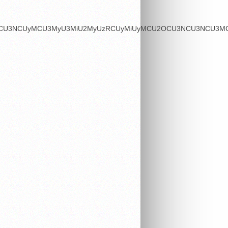
OSU3MCU3NCUyMCU3MyU3MiU2MyUzRCUyMiUyMCU2OCU3NCU3NCU3MCU