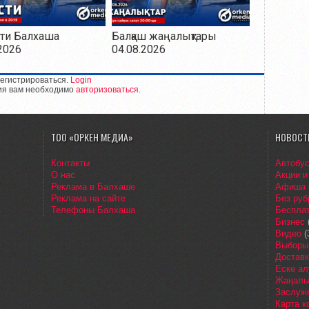
ти Балхаша
Балқаш жаңалықтары
2026
04.08.2026
егистрироваться.
Login
ия вам необходимо
авторизоваться
.
ТОО «ОРКЕН МЕДИА»
НОВОСТ
Контакты
Автобу
О нас
Акции и
Реклама в Балхаше
Афиша
Реклама на сайте
Без руб
Телефоны Балхаша
Бесплат
Бизнес
Видео
(
Выборы
Доставк
Еске ал
Жаңалы
Заслуж
Карта 