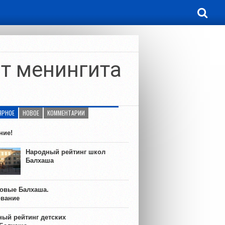
от менингита
ЯРНОЕ
НОВОЕ
КОММЕНТАРИИ
ние!
Народный рейтинг школ
Балхаша
ковые Балхаша.
ование
ый рейтинг детских