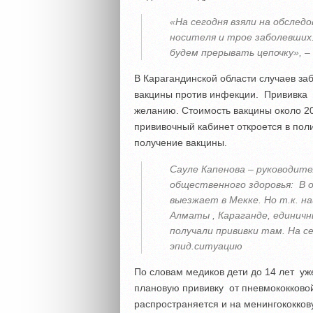
«На сегодня взяли на обслед
носителя и трое заболевших
будем прерывать цепочку», 
В Карагандинской области случаев за
вакцины против инфекции. Прививка 
желанию. Стоимость вакцины около 20 
прививочный кабинет откроется в пол
получение вакцины.
Сауле Капенова – руководите
общественного здоровья: В 
выезжает в Мекке. Но т.к. н
Алматы , Караганде, единичн
получали прививки там. На с
эпид.ситуацию
По словам медиков дети до 14 лет уж
плановую прививку от пневмококковой
распространяется и на менингококко