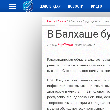
ЖАҢАЛЫҚТАР
НОВОСТИ
ВИДЕО
Home
/
Лента
/
В Балхаше будут делать приви
В Балхаше б
Автор
kapligroz
от 29.05.2018
Карагандинская область закупает вак
решили после летальных случаев от б
платно. С первого июня начнут вакци
В 2018 году в Казахстане зарегистри
инфекцией, восемь закончились летал
диагнозом в Алматы — 29 человек тро
республики Жандарбека Бекшина, осн
переносчики инфекции и холодная ве
медики обследуют всех контактных.