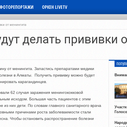
ФОТОРЕПОРТАЖИ
ОРКЕН LIVETV
вки от менингита
удут делать прививки 
ПОПУЛ
цину от менингита. Запастись препаратами медики
олезни в Алматы. Получить прививку можно будет
Внима
нировать карагандинцев.
ровали 62 случая заражения менингококковой
ьным исходом. Большая часть пациентов с этим
е из них дети. По словам главного санитарного врача
Участ
овными причинами роста заболеваемости стали
Голос
сна. Чтобы остановить распространение болезни
Народн