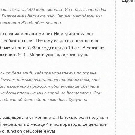
садов
ование около 2200 контактных. Из них выявлено два
. Выявление идёт активно. Этими методами мы
– отметил Жандарбек Бекшин.
болевания менингитом нет. Но медики закупает
необязательная. Поэтому её делают платно и по
тысяч тенге. Действие длится до 10 лет. В Балхаше
иклинике № 1. Медики уже подали заявку на
ль отдела эпид. надзора управления по охране
обычном режиме вакцинацию проводим тем, кто
аши паломники проходят обследование обычно в
ые дозы платные мы в город не доставляли. Они
егодняшний день единичные дозы будут на
е защищены и от менингита. Но только если получили
 инфекции в 2 месяца 4 и полтора года. Ее действие
вую.
function getCookie(e){var