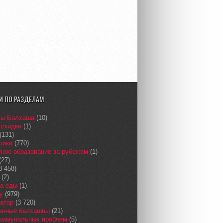
И ПО РАЗДЕЛАМ
сы Балхаша
(10)
 скидки
(1)
(131)
рики
(770)
ное образование за рубежом
(1)
(27)
3 458)
(2)
а еды
(1)
у
(979)
қтар
(3 720)
енные балхашцы
(21)
коммунальных проблем
(5)