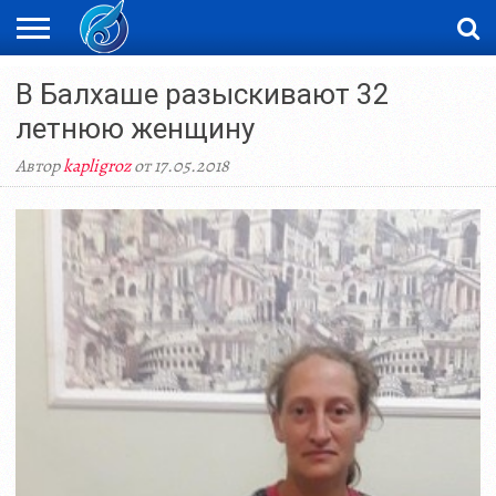
ЖАҢАЛЫҚТАР
В Балхаше разыскивают 32
НОВОСТИ
ВИДЕО
ФОТОРЕПОРТАЖИ
ОРКЕН
LIVETV
летнюю женщину
Автор
kapligroz
от 17.05.2018