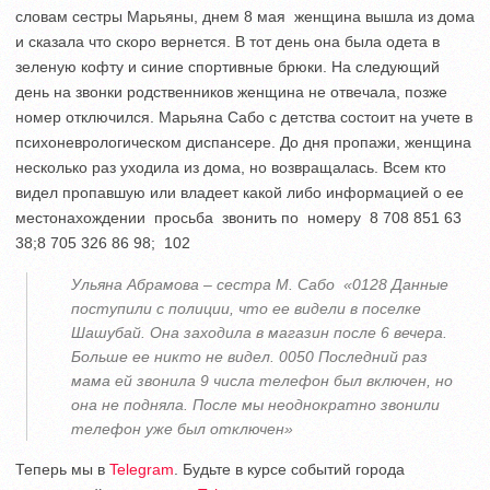
словам сестры Марьяны, днем 8 мая женщина вышла из дома
и сказала что скоро вернется. В тот день она была одета в
зеленую кофту и синие спортивные брюки. На следующий
день на звонки родственников женщина не отвечала, позже
номер отключился. Марьяна Сабо с детства состоит на учете в
психоневрологическом диспансере. До дня пропажи, женщина
несколько раз уходила из дома, но возвращалась. Всем кто
видел пропавшую или владеет какой либо информацией о ее
местонахождении просьба звонить по номеру 8 708 851 63
38;8 705 326 86 98; 102
Ульяна Абрамова – сестра М. Сабо «0128 Данные
поступили с полиции, что ее видели в поселке
Шашубай. Она заходила в магазин после 6 вечера.
Больше ее никто не видел. 0050 Последний раз
мама ей звонила 9 числа телефон был включен, но
она не подняла. После мы неоднократно звонили
телефон уже был отключен»
Теперь мы в
Telegram
. Будьте в курсе событий города