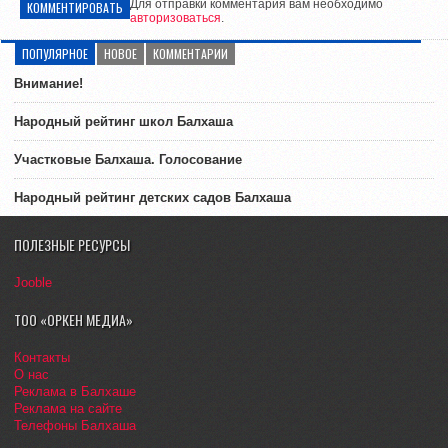
Для отправки комментария вам необходимо
КОММЕНТИРОВАТЬ
авторизоваться
.
ПОПУЛЯРНОЕ
НОВОЕ
КОММЕНТАРИИ
Внимание!
Народный рейтинг школ Балхаша
Участковые Балхаша. Голосование
Народный рейтинг детских садов Балхаша
ПОЛЕЗНЫЕ РЕСУРСЫ
Jooble
ТОО «ОРКЕН МЕДИА»
Контакты
О нас
Реклама в Балхаше
Реклама на сайте
Телефоны Балхаша