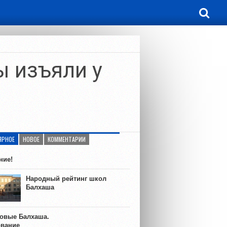
 изъяли у
ЯРНОЕ
НОВОЕ
КОММЕНТАРИИ
ние!
Народный рейтинг школ
Балхаша
ковые Балхаша.
ование