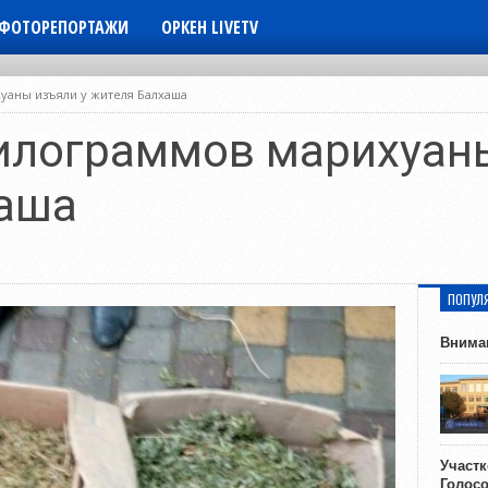
ФОТОРЕПОРТАЖИ
ОРКЕН LIVETV
уаны изъяли у жителя Балхаша
илограммов марихуаны
хаша
ПОПУЛ
Внима
Участ
Голос