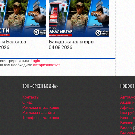
ти Балхаша
Балқаш жаңалықтары
2026
04.08.2026
егистрироваться.
Login
ия вам необходимо
авторизоваться
.
ТОО «ОРКЕН МЕДИА»
НОВОСТ
Контакты
Автобу
О нас
Акции и
Реклама в Балхаше
Афиша
Реклама на сайте
Без руб
Телефоны Балхаша
Бесплат
Бизнес
Видео
(
Выборы