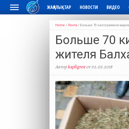
ЖАҢАЛЫҚТАР
НОВОСТИ
ВИДЕО
Home
/
Лента
/
Больше 70 килограммов марих
Больше 70 к
жителя Бал
Автор
kapligroz
от 02.05.2018