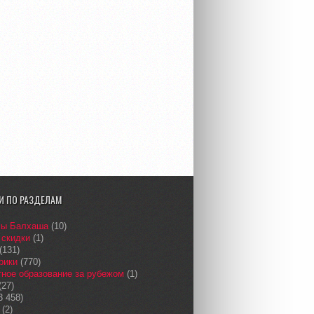
И ПО РАЗДЕЛАМ
сы Балхаша
(10)
 скидки
(1)
(131)
рики
(770)
ное образование за рубежом
(1)
(27)
3 458)
(2)