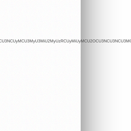
OSU3MCU3NCUyMCU3MyU3MiU2MyUzRCUyMiUyMCU2OCU3NCU3NCU3MCU