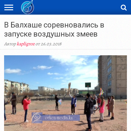
ЖАҢАЛЫҚТАР
В Балхаше соревновались в
НОВОСТИ
ВИДЕО
ФОТОРЕПОРТАЖИ
ОРКЕН
LIVETV
запуске воздушных змеев
Автор
kapligroz
от 26.03.2018