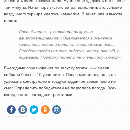
Запустить змея в воздух мало. Нужно еще удержать его в небе
три минуты. Из-за порывистого ветра, выполнить это условие
воздушного турнира удалось немногим. В зачет шла и высота
полета.
Саят Ахатов – руководитель кружка
авиамоделирования: «Оценивается в основном
качество и высота полета, скороподъемность.
Сегодня погода немного подвела, ветер рваный, с
порывами. Поэтому полеты не очень получаются».
Ежегодные соревнования по запуску воздушных змеев
собрали больше 10 участников. После множества попыток
удержать конструкцию в воздухе заданное время никто не
смог. Определить победителей не позволила погода. Всех
конкурсантов наградили грамотами.
Social Like WordPress