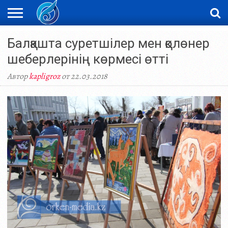
ЖАҢАЛЫҚТАР
Балқашта суретшілер мен қолөнер
НОВОСТИ
ВИДЕО
ФОТОРЕПОРТАЖИ
ОРКЕН
LIVETV
шеберлерінің көрмесі өтті
Автор
kapligroz
от 22.03.2018