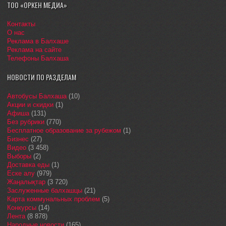
ТОО «ОРКЕН МЕДИА»
Контакты
О нас
Реклама в Балхаше
Реклама на сайте
Телефоны Балхаша
НОВОСТИ ПО РАЗДЕЛАМ
Автобусы Балхаша
(10)
Акции и скидки
(1)
Афиша
(131)
Без рубрики
(770)
Бесплатное образование за рубежом
(1)
Бизнес
(27)
Видео
(3 458)
Выборы
(2)
Доставка еды
(1)
Еске алу
(979)
Жаңалықтар
(3 720)
Заслуженные балхашцы
(21)
Карта коммунальных проблем
(5)
Конкурсы
(14)
Лента
(8 878)
Народные новости
(165)