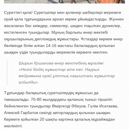
Суреттегі қала! Суретшілер мен қолөнер шеберлері мерекеге
орай қала тұрғындарына арнап көрме ұйымдастырды. Жүннен
жасалаған бас киімдер, сөмкелер, шиден тоқылған дүниелер,
кестеленген туындылар. Мұның барлығы өнер мектебі
оқушыларының дипломдық жұмыстары. Ұстаздар көркем өнер
бөлімінде білім алған 14-16 жастағы балалардың қолынан
шыққан үздік туындыларды мерекелік көрмеге әкелген.
Шырын Қошанова-өнер мектебінің мұғалімі
«Негізі біздің жұмыстар өте көп. Наурыз
мейрамына орай ұлттық нақыштағы жұмыстар
қойылды».
Тұрғындар балқаштық суретшілердің жұмысын да
тамашалады. 70-80 жылдардағы қаланың тыныс-тіршілігі
бейнеленген туындылар Өміргелді Әбеуов, Гүлім Исатаева,
Алексей Гарбатов секілді авторлардың қолынан шыққан.
Көрмеге қойылған 20 шақты картина қалалық мұрайжадан
әкелініпті.