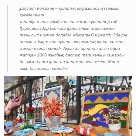
Дәулет Қожақов – қалалық мұражайдың ғылыми
қызметкері
« Балқаш тақырыбына салынған суреттер ғой.
Қарасаңыздар Балқаш қаласының тарихымен
танысып шығуға болады. Мысалы Өміргелді Әбеуов
атамыздың мына суреті екі томдық кітап сияқты.
Заман өгеріп келеді. Ақсақал артта қалып бара
жатқан 1000 жылдық дәстүр тарихының символы
да, мына алға қараған керемет жас жігіт. Жаңа
өмір басталып келеді».