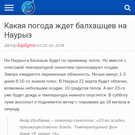
ЖАҢАЛЫҚТАР
Какая погода ждет балхашцев на
НОВОСТИ
ВИДЕО
ФОТОРЕПОРТАЖИ
ОРКЕН
LIVETV
Наурыз
Автор
kapligroz
от 20.03.2018
На Наурыз в Балхаше будет по прежнему тепло. Но вместе с
плюсовой температурой синоптики прогнозируют осадки.
Завтра ожидается переменная облачность. Ночью минус 1-3,
днем 8-10 со знаком плюс. В Наурыз 22 марта будет облачно,
возможны небольшие осадки, 10 градусов тепла. А вот 23-го
уже будет дождь и температура немного опустится. В субботу
лужи высохнут и поднимется ветер с порывами до 18 метров в
секунду.
Анар Игибаева – инженер-синоптик: «23-го осадки,
преимущественно дождь. Температурный фон
днем +9, ночью +5».