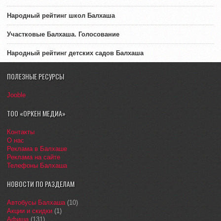
Народный рейтинг школ Балхаша
Участковые Балхаша. Голосование
Народный рейтинг детских садов Балхаша
ПОЛЕЗНЫЕ РЕСУРСЫ
Jooble
ТОО «ОРКЕН МЕДИА»
Контакты
О нас
Реклама в Балхаше
Реклама на сайте
Телефоны Балхаша
НОВОСТИ ПО РАЗДЕЛАМ
Автобусы Балхаша
(10)
Акции и скидки
(1)
Афиша
(131)