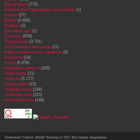
Без рубрики
(770)
Бесплатное образование за рубежом
(1)
Бизнес
(27)
Видео
(3 460)
Выборы
(2)
Доставка еды
(1)
Еске алу
(979)
Жаңалықтар
(3 721)
Заслуженные балхашцы
(21)
Карта коммунальных проблем
(5)
Конкурсы
(14)
Лента
(8 878)
Народные новости
(165)
Наши люди
(21)
Новости
(5 177)
Объявления
(13)
Поздравления
(194)
Происшествия
(221)
Фоторепортажи
(140)
Телеканал "Оркен- Media" Балхаш © 2017 Все права защищены.