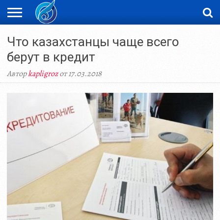
ЖАҢАЛЫҚТАР
Что казахстанцы чаще всего
НОВОСТИ
ВИДЕО
ФОТОРЕПОРТАЖИ
ОРКЕН
LIVETV
берут в кредит
Автор
kapligroz
от 17.03.2018