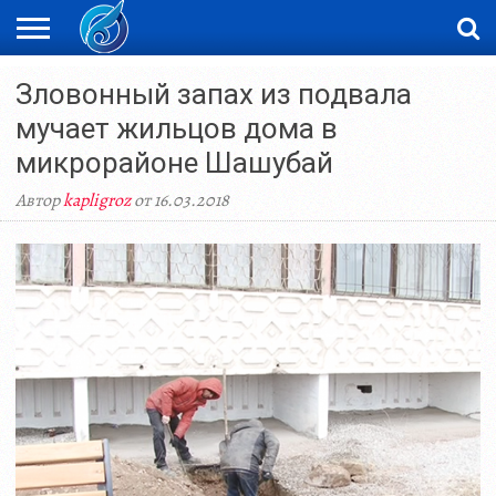
ЖАҢАЛЫҚТАР
Зловонный запах из подвала
НОВОСТИ
ВИДЕО
ФОТОРЕПОРТАЖИ
ОРКЕН
LIVETV
мучает жильцов дома в
микрорайоне Шашубай
Автор
kapligroz
от 16.03.2018