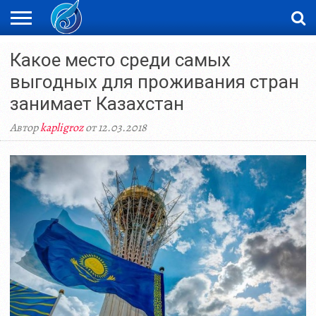
ЖАҢАЛЫҚТАР
Какое место среди самых
НОВОСТИ
ВИДЕО
ФОТОРЕПОРТАЖИ
ОРКЕН
LIVETV
выгодных для проживания стран
занимает Казахстан
Автор
kapligroz
от 12.03.2018