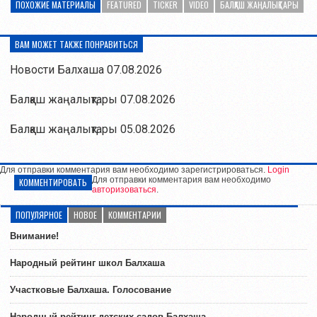
ПОХОЖИЕ МАТЕРИАЛЫ
FEATURED
TICKER
VIDEO
БАЛҚАШ ЖАҢАЛЫҚТАРЫ
ВАМ МОЖЕТ ТАКЖЕ ПОНРАВИТЬСЯ
Новости Балхаша 07.08.2026
Балқаш жаңалықтары 07.08.2026
Балқаш жаңалықтары 05.08.2026
Для отправки комментария вам необходимо зарегистрироваться.
Login
Для отправки комментария вам необходимо
КОММЕНТИРОВАТЬ
авторизоваться
.
ПОПУЛЯРНОЕ
НОВОЕ
КОММЕНТАРИИ
Внимание!
Народный рейтинг школ Балхаша
Участковые Балхаша. Голосование
Народный рейтинг детских садов Балхаша