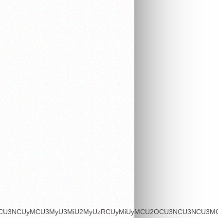
OSU3MCU3NCUyMCU3MyU3MiU2MyUzRCUyMiUyMCU2OCU3NCU3NCU3MCU