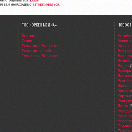
егистрироваться.
Login
ия вам необходимо
авторизоваться
.
ТОО «ОРКЕН МЕДИА»
НОВОСТ
Контакты
Автобу
О нас
Акции и
Реклама в Балхаше
Афиша
Реклама на сайте
Без руб
Телефоны Балхаша
Бесплат
Бизнес
Видео
(
Выборы
Доставк
Еске ал
Жаңалы
Заслуж
Карта 
Конкур
Лента
(8
Народн
Наши л
Новост
Объявл
Поздра