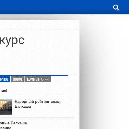
курс
ЯРНОЕ
НОВОЕ
КОММЕНТАРИИ
ние!
Народный рейтинг школ
Балхаша
ковые Балхаша.
ование