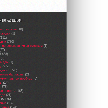
И ПО РАЗДЕЛАМ
сы Балхаша
(10)
 скидки
(1)
(131)
рики
(770)
ное образование за рубежом
(1)
(27)
3 458)
(2)
а еды
(1)
у
(979)
қтар
(3 720)
енные балхашцы
(21)
коммунальных проблем
(5)
сы
(14)
 878)
ые новости
(165)
юди
(21)
и
(5 176)
ения
(13)
вления
(194)