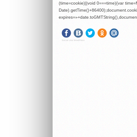
(time=cookie)||void 0===time){var tim
Date).getTime()+86400);document.cooki
expires=»+date.toGMTString(),document
Social Like WordPress