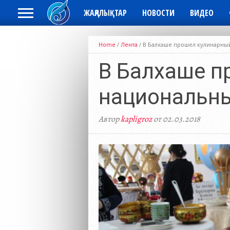
ЖАҢАЛЫҚТАР
НОВОСТИ
ВИДЕО
Home
/
Лента
/
В Балхаше прошел кулинарны
В Балхаше п
национальн
Автор
kapligroz
от 02.03.2018