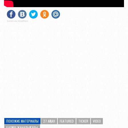
Social Like WordPress
ПОХОЖИЕ МАТЕРИАЛЫ
27 АҚПАН
FEATURED
TICKER
VIDEO
БАЛҚАШ ЖАҢАЛЫҚТАРЫ