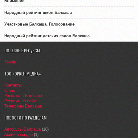
Внимание!
Народный рейтинг школ Балхаша
Участковые Балхаша. Голосование
Народный рейтинг детских садов Балхаша
ПОЛЕЗНЫЕ РЕСУРСЫ
Jooble
ТОО «ОРКЕН МЕДИА»
Контакты
О нас
Реклама в Балхаше
Реклама на сайте
Телефоны Балхаша
НОВОСТИ ПО РАЗДЕЛАМ
Автобусы Балхаша
(10)
Акции и скидки
(1)