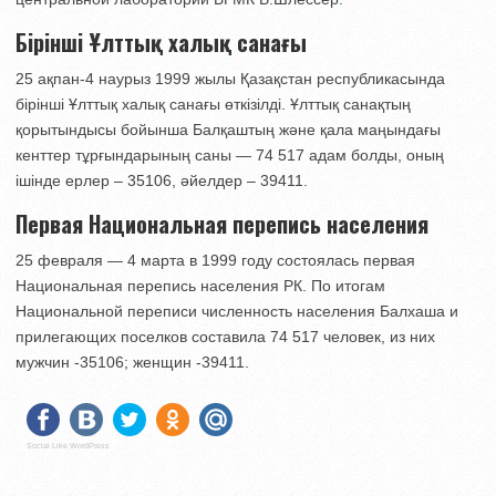
Бірінші Ұлттық халық санағы
25 ақпан-4 наурыз 1999 жылы Қазақстан республикасында
бірінші Ұлттық халық санағы өткізілді. Ұлттық санақтың
қорытындысы бойынша Балқаштың және қала маңындағы
кенттер тұрғындарының саны — 74 517 адам болды, оның
ішінде ерлер – 35106, әйелдер – 39411.
Первая Национальная перепись населения
25 февраля — 4 марта в 1999 году состоялась первая
Национальная перепись населения РК. По итогам
Национальной переписи численность населения Балхаша и
прилегающих поселков составила 74 517 человек, из них
мужчин -35106; женщин -39411.
Social Like WordPress