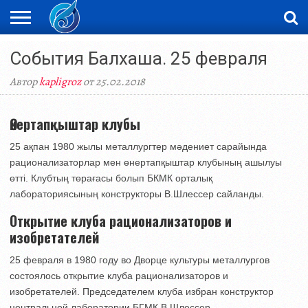
ЖАҢАЛЫҚТАР
События Балхаша. 25 февраля
НОВОСТИ
ВИДЕО
ФОТОРЕПОРТАЖИ
ОРКЕН
LIVETV
Автор
kapligroz
от 25.02.2018
Өнертапқыштар клубы
25 ақпан 1980 жылы металлургтер мәдениет сарайында
рационализаторлар мен өнертапқыштар клубының ашылуы
өтті. Клубтың төрағасы болып БКМК орталық
лабораториясының конструкторы В.Шлессер сайланды.
Открытие клуба рационализаторов и
изобретателей
25 февраля в 1980 году во Дворце культуры металлургов
состоялось открытие клуба рационализаторов и
изобретателей. Председателем клуба избран конструктор
центральной лаборатории БГМК В.Шлессер.