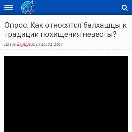
ЖАҢАЛЫҚТАР
Опрос: Как относятся балхашцы к
НОВОСТИ
ВИДЕО
ФОТОРЕПОРТАЖИ
ОРКЕН
LIVETV
традиции похищения невесты?
Автор
kapligroz
от 22.02.2018