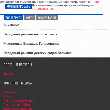
Для отправки комментария вам необходимо зарегистрироваться.
Login
Для отправки комментария вам необходимо
КОММЕНТИРОВАТЬ
авторизоваться
.
ПОПУЛЯРНОЕ
НОВОЕ
КОММЕНТАРИИ
Внимание!
Народный рейтинг школ Балхаша
Участковые Балхаша. Голосование
Народный рейтинг детских садов Балхаша
ПОЛЕЗНЫЕ РЕСУРСЫ
Jooble
ТОО «ОРКЕН МЕДИА»
Контакты
О нас
Реклама в Балхаше
Реклама на сайте
Телефоны Балхаша