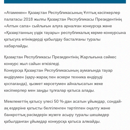
«Атамекен» Қазақстан Республикасының Ұлттық кәсіпкерлер
палатасы 2018 жылғы Қазақстан Республикасы Президентiнiң
«Алтын сапа» сыйлығын алуға арналған конкурсқа жəне
«Қазақстанның үздiк тауары» республикалық көрме-конкурсына
қатысуға өтінімдерді қабылдау басталғаны туралы
хабарлайды.
Қазақстан Республикасы Президентiнiң Жарлығына сәйкес
конкурс жыл сайын өткiзіледі.
Конкурсқа Қазақстан Республикасының аумағында тауар
өндірумен (қару-жарақ пен әскери техника өндіруді
қоспағанда), қызмет көрсетумен айналысатын жеке
кәсіпкерлер мен заңды тұлғалар қатыса алады.
Мемлекеттің қатысу үлесі 50 %-дан асатын ұйымдар, сондай-
ақ өздеріне қатысты белгіленген тәртіппен оңалту және
банкроттық рәсімдерін жүзеге асыру туралы шешімдер
қабылданған ұйымдар конкурсқа қатыса алмайды.