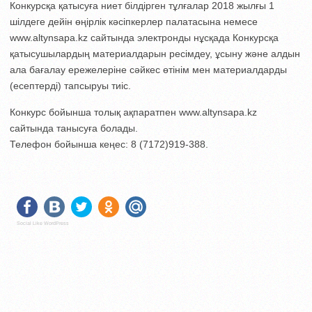
Конкурсқа қатысуға ниет білдірген тұлғалар 2018 жылғы 1
шілдеге дейін өңірлік кәсіпкерлер палатасына немесе
www.altynsapa.kz сайтында электронды нұсқада Конкурсқа
қатысушылардың материалдарын ресiмдеу, ұсыну және алдын
ала бағалау ережелерiне сәйкес өтінім мен материалдарды
(есептерді) тапсыруы тиіс.
Конкурс бойынша толық ақпаратпен www.altynsapa.kz
сайтында танысуға болады.
Телефон бойынша кеңес: 8 (7172)919-388.
Social Like WordPress