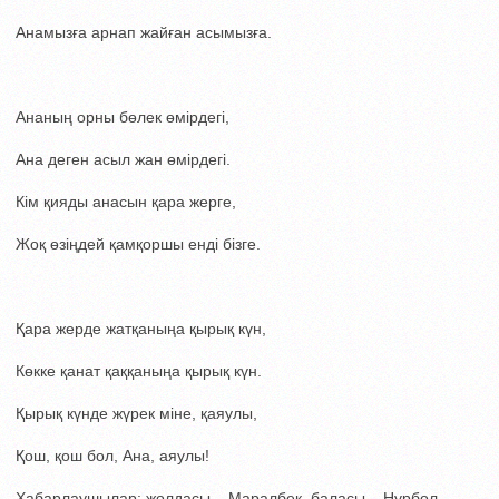
Анамызға арнап жайған асымызға.
Ананың орны бөлек өмірдегі,
Ана деген асыл жан өмірдегі.
Кім қияды анасын қара жерге,
Жоқ өзіңдей қамқоршы енді бізге.
Қара жерде жатқаныңа қырық күн,
Көкке қанат қаққаныңа қырық күн.
Қырық күнде жүрек міне, қаяулы,
Қош, қош бол, Ана, аяулы!
Хабарлаушылар: жолдасы – Маралбек, баласы – Нұрбол,