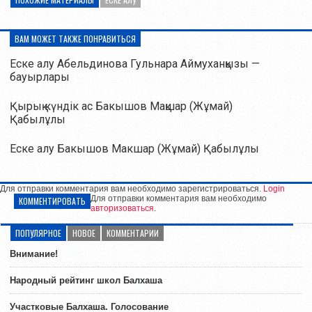
ВАМ МОЖЕТ ТАКЖЕ ПОНРАВИТЬСЯ
Еске алу Абельдинова Гульнара Аймуханқызы —
бауырлары
Қырық күндік ас Бакышов Мақшар (Жұмай)
Қабылұлы
Еске алу Бакышов Макшар (Жұмай) Қабылұлы
Для отправки комментария вам необходимо зарегистрироваться.
Login
Для отправки комментария вам необходимо
КОММЕНТИРОВАТЬ
авторизоваться
.
ПОПУЛЯРНОЕ
НОВОЕ
КОММЕНТАРИИ
Внимание!
Народный рейтинг школ Балхаша
Участковые Балхаша. Голосование