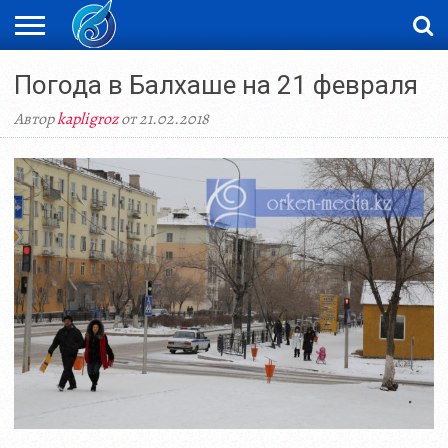
ЖАҢАЛЫҚТАР
Погода в Балхаше на 21 февраля
НОВОСТИ
ВИДЕО
ФОТОРЕПОРТАЖИ
ОРКЕН
LIVETV
Автор
kapligroz
от 21.02.2018