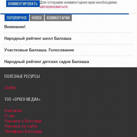
Для отправки комментария вам необходимо
КОММЕНТИРОВАТЬ
авторизоваться
.
ПОПУЛЯРНОЕ
НОВОЕ
КОММЕНТАРИИ
Внимание!
Народный рейтинг школ Балхаша
Участковые Балхаша. Голосование
Народный рейтинг детских садов Балхаша
ПОЛЕЗНЫЕ РЕСУРСЫ
Jooble
ТОО «ОРКЕН МЕДИА»
Контакты
О нас
Реклама в Балхаше
Реклама на сайте
Телефоны Балхаша