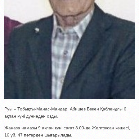
Руы – Тобықты-Манас-Мандар, Абишев Бекен Қабленұлы 6
ақпан күні дүниеден озды.
Жаназа намазы 9 ақпан күні сағат 8.00-де Желтоқсан көшесі,
16 үй, 47 пәтерден шығарылады.