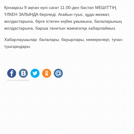
Қонақасы 9 ақпан күні сағат 11.00-ден бастап МЕШІТТІҢ
ҮЛКЕН ЗАЛЫНДА беріледі. Ағайын-туыс, құда-жекжат,
жолдастарына, бірге істеген еңбек ұжымына, балаларының
жолдастарына, барша танитын жамағатқа хабарлаймыз.
Хабарлаушылар: балалары, бауырлары, немерелері, туған-
туысқандары.
Social Like WordPress