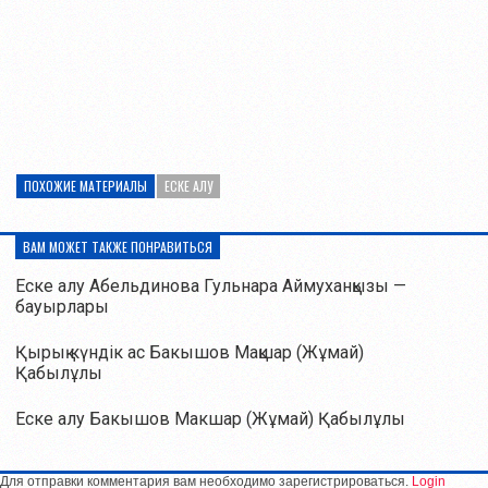
ПОХОЖИЕ МАТЕРИАЛЫ
ЕСКЕ АЛУ
ВАМ МОЖЕТ ТАКЖЕ ПОНРАВИТЬСЯ
Еске алу Абельдинова Гульнара Аймуханқызы —
бауырлары
Қырық күндік ас Бакышов Мақшар (Жұмай)
Қабылұлы
Еске алу Бакышов Макшар (Жұмай) Қабылұлы
Для отправки комментария вам необходимо зарегистрироваться.
Login