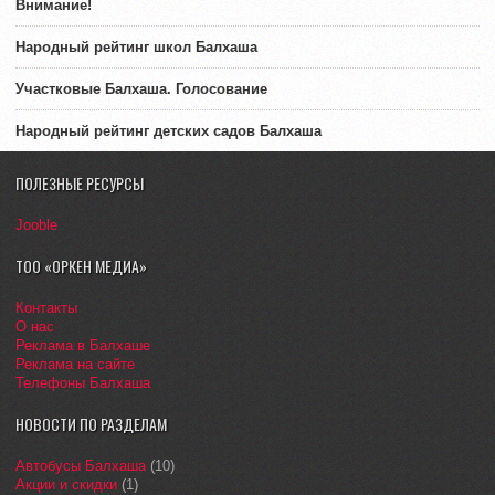
Внимание!
Народный рейтинг школ Балхаша
Участковые Балхаша. Голосование
Народный рейтинг детских садов Балхаша
ПОЛЕЗНЫЕ РЕСУРСЫ
Jooble
ТОО «ОРКЕН МЕДИА»
Контакты
О нас
Реклама в Балхаше
Реклама на сайте
Телефоны Балхаша
НОВОСТИ ПО РАЗДЕЛАМ
Автобусы Балхаша
(10)
Акции и скидки
(1)