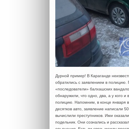
Дурной пример! В Караганде неизвест
обратились с заявлением в полицию. 
«последователи» балхашских вандало
обнаружили, что одно, два, а у кого и
полицию. Напомним, в конце января 
десятков авто, заявление написали 
вычислили преступников. Ими оказали
подельник. Они сознались и рассказал
опьянения. Есть ли связь между прес