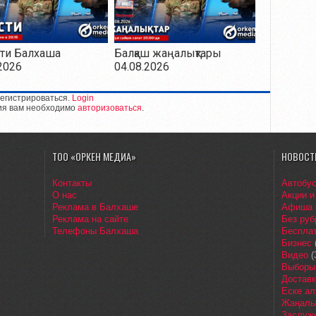
ти Балхаша
Балқаш жаңалықтары
2026
04.08.2026
егистрироваться.
Login
ия вам необходимо
авторизоваться
.
ТОО «ОРКЕН МЕДИА»
НОВОСТ
Контакты
Автобу
О нас
Акции и
Реклама в Балхаше
Афиша
Реклама на сайте
Без руб
Телефоны Балхаша
Бесплат
Бизнес
Видео
(
Выборы
Доставк
Еске ал
Жаңалы
Заслуж