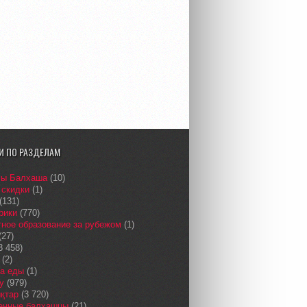
И ПО РАЗДЕЛАМ
сы Балхаша
(10)
 скидки
(1)
(131)
рики
(770)
ное образование за рубежом
(1)
(27)
3 458)
(2)
а еды
(1)
у
(979)
қтар
(3 720)
енные балхашцы
(21)