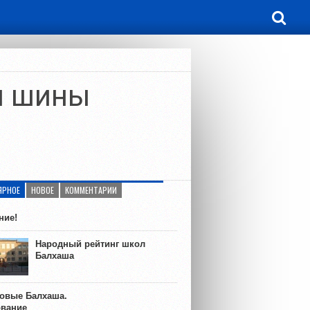
и шины
ЯРНОЕ
НОВОЕ
КОММЕНТАРИИ
ние!
Народный рейтинг школ
Балхаша
ковые Балхаша.
ование