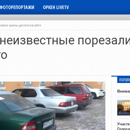
ФОТОРЕПОРТАЖИ
ОРКЕН LIVETV
езали шины десятков авто
 неизвестные порезал
то
ПОПУЛ
Внима
Участ
Голос