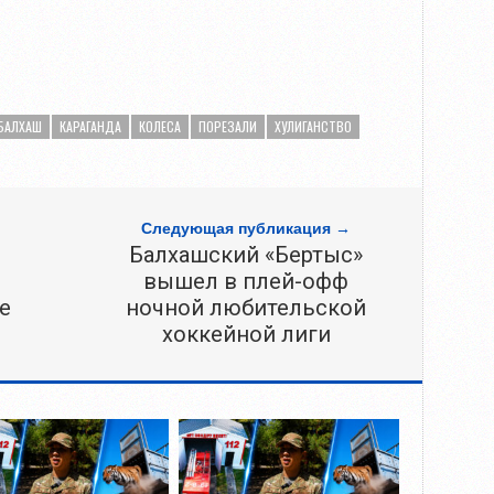
БАЛХАШ
КАРАГАНДА
КОЛЕСА
ПОРЕЗАЛИ
ХУЛИГАНСТВО
Следующая публикация →
Балхашский «Бертыс»
вышел в плей-офф
е
ночной любительской
хоккейной лиги