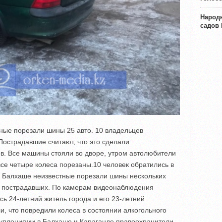
Народн
садов
ные порезали шины 25 авто. 10 владельцев
Пострадавшие считают, что это сделали
в. Все машины стояли во дворе, утром автолюбители
 все четыре колеса порезаны.10 человек обратились в
в Балхаше неизвестные порезали шины нескольких
50 пострадавших. По камерам видеонаблюдения
сь 24-летний житель города и его 23-летний
и, что повредили колеса в состоянии алкогольного
туплениями в Балхаше и Караганде правоохранители