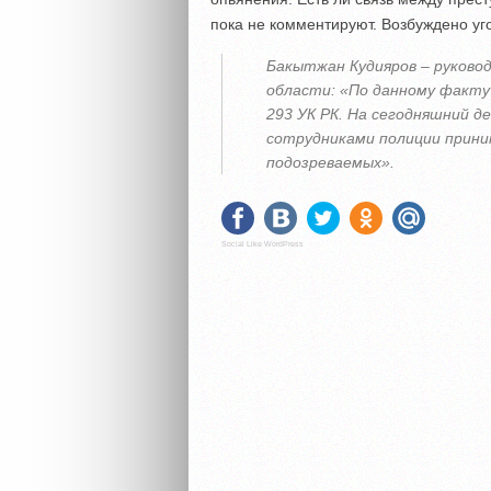
пока не комментируют. Возбуждено уго
Бакытжан Кудияров – руково
области: «По данному факту
293 УК РК. На сегодняшний д
сотрудниками полиции прин
подозреваемых».
Social Like WordPress