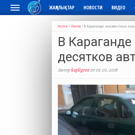
ЖАҢАЛЫҚТАР
НОВОСТИ
ВИДЕО
Home
/
Лента
/
В Караганде неизвестные пор
В Караганде
десятков ав
Автор
kapligroz
от 05.02.2018