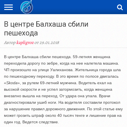
ЖАҢАЛЫҚТАР
В центре Балхаша сбили
НОВОСТИ
ВИДЕО
ФОТОРЕПОРТАЖИ
ОРКЕН
LIVETV
пешехода
Автор
kapligroz
от 29.01.2018
В центре Балхаша сбили пешехода. 59-летняя женщина
переходила дорогу по зебре, когда на нее налетела машина.
ЧП произошло на улице Уалиханова. Жительница города шла
по пешеходному переходу. В это время по полосе двигалась
«
Skoda
», за рулем 69-летний мужчина. Водитель ехал на
высокой скорости и не успел затормозить, когда женщина
внезапно вышла на переход. От удара она упала. Врачи
диагностировали ушиб ноги. На водителя составили протокол
за нарушение правил дорожного движения. По этой статье ему
может грозить штраф около 40 тысяч тенге и лишение прав на
один год. Ведется следствие.