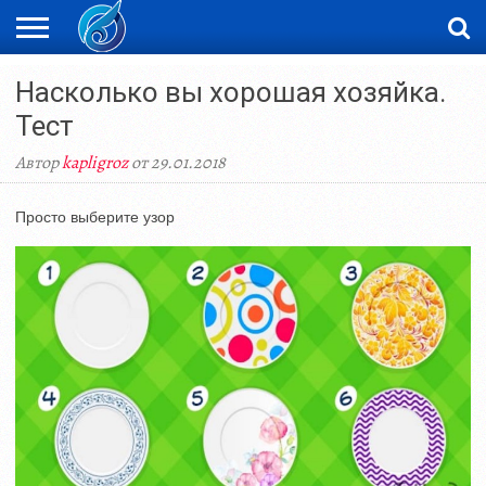
ЖАҢАЛЫҚТАР
Насколько вы хорошая хозяйка.
НОВОСТИ
ВИДЕО
ФОТОРЕПОРТАЖИ
ОРКЕН
LIVETV
Тест
Автор
kapligroz
от 29.01.2018
Просто выберите узор