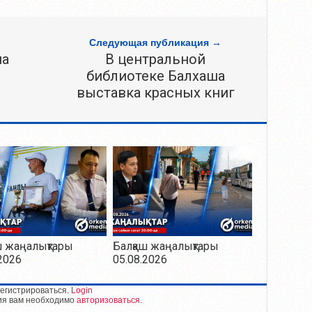
Следующая публикация →
на
В центральной
библиотеке Балхаша
выставка красных книг
ш жаңалықтары
Балқаш жаңалықтары
2026
05.08.2026
егистрироваться.
Login
ия вам необходимо
авторизоваться
.