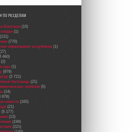
И ПО РАЗДЕЛАМ
сы Балхаша
(10)
 скидки
(1)
(131)
рики
(770)
ное образование за рубежом
(1)
(27)
3 460)
(2)
а еды
(1)
у
(979)
қтар
(3 721)
енные балхашцы
(21)
коммунальных проблем
(5)
сы
(14)
 878)
ые новости
(165)
юди
(21)
и
(5 177)
ения
(13)
вления
(194)
ествия
(221)
портажи
(140)