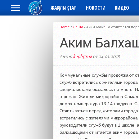
ЖАҢАЛЫҚТАР
НОВОСТИ
ВИДЕО
Home
/
Лента
/
Аким Балхаша отчитается пер
Аким Балхаш
Автор
kapligroz
от 24.01.2018
Коммунальные службы продолжают отч
служб встретились с жителями города
специалистами оказалось не много. На
горожан. Жители микрорайона Самал 
домах температура 13-14 градусов. 
Отчитываться перед жителями города
встретились с жителями микрорайона 
руководители служб будут в 1 школе, 
балхашсцами отчитается аким города 