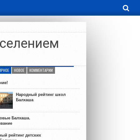
аселением
ЯРНОЕ
НОВОЕ
КОММЕНТАРИИ
ние!
Народный рейтинг школ
Балхаша
ковые Балхаша.
ование
ый рейтинг детских