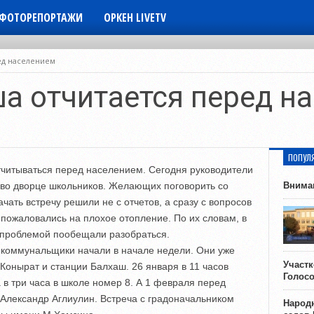
ФОТОРЕПОРТАЖИ
ОРКЕН LIVETV
ед населением
а отчитается перед н
ПОПУЛ
итываться перед населением. Сегодня руководители
 во дворце школьников. Желающих поговорить со
Внима
чать встречу решили не с отчетов, а сразу с вопросов
пожаловались на плохое отопление. По их словам, в
С проблемой пообещали разобраться.
 коммунальщики начали в начале недели. Они уже
Участ
Конырат и станции Балхаш. 26 января в 11 часов
Голос
а в три часа в школе номер 8. А 1 февраля перед
Александр Аглиулин. Встреча с градоначальником
Народн