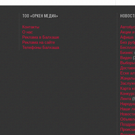
ТОО «ОРКЕН МЕДИА»
НОВОСТ
Контакты
Автобу
О нас
Акции и
Реклама в Балхаше
Афиша
Реклама на сайте
Без руб
Телефоны Балхаша
Бесплат
Бизнес
Видео
(
Выборы
Доставк
Еске ал
Жаңалы
Заслуж
Карта 
Конкур
Лента
(8
Народн
Наши л
Новост
Объявл
Поздра
Происш
Фоторе