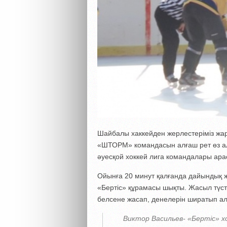
Шайбалы хаккейден жерлестеріміз жа
«ШТОРМ» командасын алғаш рет өз ал
әуесқой хоккей лига командалары арас
Ойынға 20 минут қалғанда дайындық ж
«Бертіс» құрамасы шықты. Жасыл түсті
белсене жасап, денелерін ширатып а
Виктор Васильев- «Бертіс» 