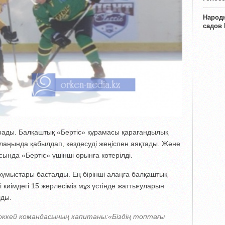
Народн
садов
рады. Балқаштық «Бертіс» құрамасы қарағандылық
аңында қабылдап, кездесуді жеңіспен аяқтады. Және
ында «Бертіс» үшінші орынға көтерілді.
ұмыстары басталды. Ең бірінші алаңға балқаштық
 киімдегі 15 жерлесіміз мұз үстінде жаттығуларын
лды.
хоккей командасының капитаны:
«Біздің топтағы