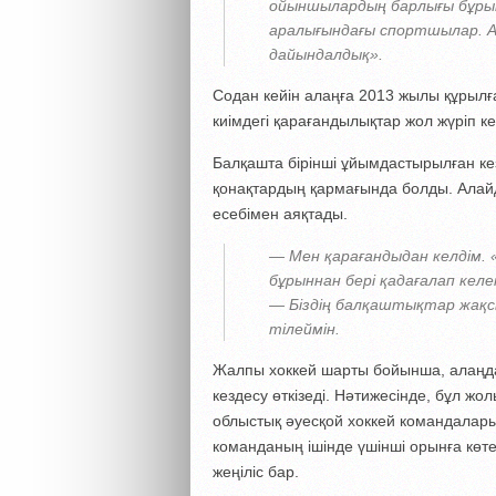
ойыншылардың барлығы бұрыңғ
аралығындағы спортшылар. Ал
дайындалдық».
Содан кейін алаңға 2013 жылы құрыл
киімдегі қарағандылықтар жол жүріп ке
Балқашта бірінші ұйымдастырылған к
қонақтардың қармағында болды. Алайд
есебімен аяқтады.
— Мен қарағандыдан келдім. 
бұрыннан бері қадағалап келе
— Біздің балқаштықтар жақ
тілеймін.
Жалпы хоккей шарты бойынша, алаңда
кездесу өткізеді. Нәтижесінде, бұл жол
облыстық әуесқой хоккей командалар
команданың ішінде үшінші орынға көте
жеңіліс бар.