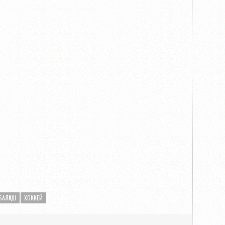
БАЛҚАШ
ХОККЕЙ