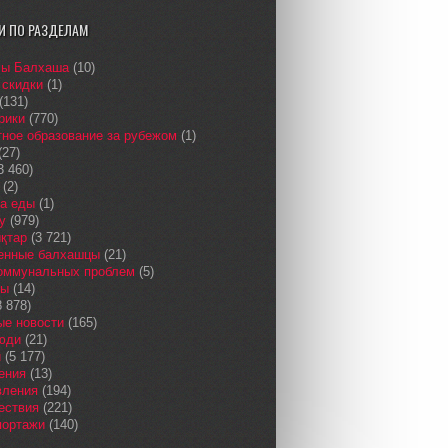
И ПО РАЗДЕЛАМ
сы Балхаша
(10)
 скидки
(1)
(131)
рики
(770)
ное образование за рубежом
(1)
(27)
3 460)
(2)
а еды
(1)
у
(979)
қтар
(3 721)
енные балхашцы
(21)
коммунальных проблем
(5)
сы
(14)
 878)
ые новости
(165)
юди
(21)
и
(5 177)
ения
(13)
вления
(194)
ествия
(221)
портажи
(140)