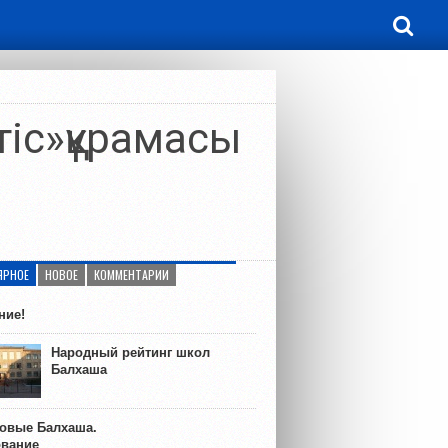
тіс»құрамасы
ЯРНОЕ
НОВОЕ
КОММЕНТАРИИ
ние!
Народный рейтинг школ
Балхаша
ковые Балхаша.
ование