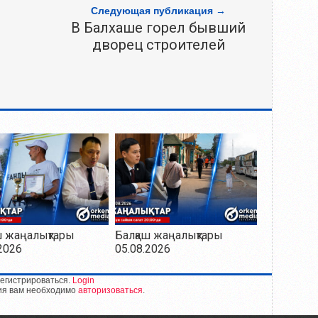
Следующая публикация →
В Балхаше горел бывший
дворец строителей
ш жаңалықтары
Балқаш жаңалықтары
2026
05.08.2026
егистрироваться.
Login
ия вам необходимо
авторизоваться
.