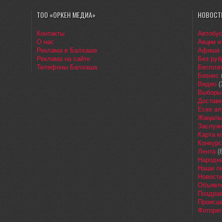
ТОО «ОРКЕН МЕДИА»
НОВОСТ
Контакты
Автобу
О нас
Акции и
Реклама в Балхаше
Афиша
Реклама на сайте
Без руб
Телефоны Балхаша
Бесплат
Бизнес
Видео
(
Выборы
Доставк
Еске ал
Жаңалы
Заслуж
Карта 
Конкур
Лента
(8
Народн
Наши л
Новост
Объявл
Поздра
Происш
Фоторе