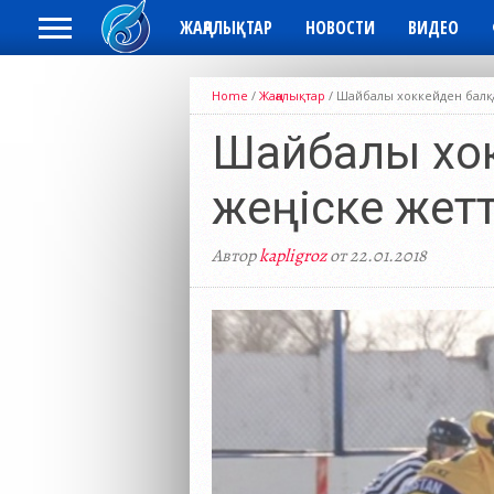
ЖАҢАЛЫҚТАР
НОВОСТИ
ВИДЕО
Home
/
Жаңалықтар
/
Шайбалы хоккейден балқа
Шайбалы хок
жеңіске жетт
Автор
kapligroz
от 22.01.2018