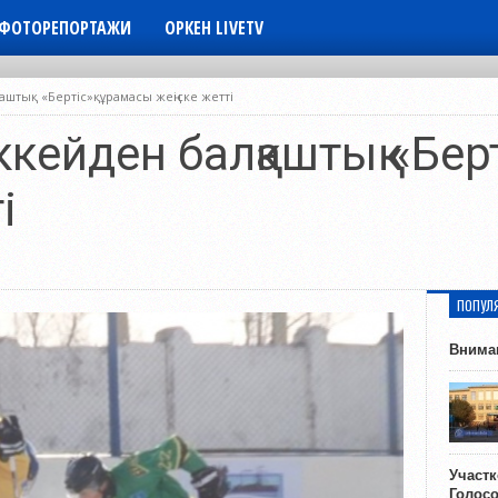
ФОТОРЕПОРТАЖИ
ОРКЕН LIVETV
штық «Бертіс»құрамасы жеңіске жетті
кейден балқаштық «Бер
і
ПОПУЛ
Внима
Участ
Голос