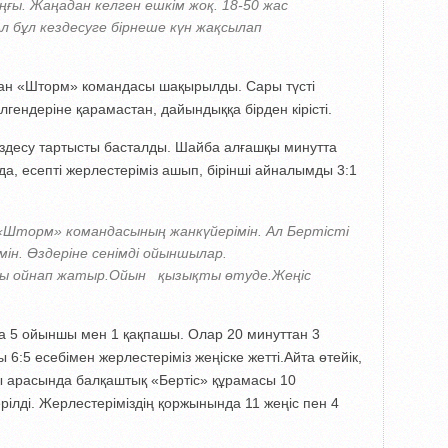
ы. Жаңадан келген ешкім жоқ. 18-50 жас
 бұл кездесуге бірнеше күн жақсылап
ған «Шторм» командасы шақырылды. Сары түсті
лгендеріне қарамастан, дайындыққа бірден кірісті.
ездесу тартысты басталды. Шайба алғашқы минутта
а, есепті жерлестеріміз ашып, бірінші айналымды 3:1
«Шторм» командасының жанкүйерімін. Ал Бертісті
мін. Өздеріне сенімді ойыншылар.
сы ойнап жатыр.Ойын қызықты өтуде.Жеңіс
 5 ойыншы мен 1 қақпашы. Олар 20 минуттан 3
ы 6:5 есебімен жерлестеріміз жеңіске жетті.Айта өтейік,
ы арасында балқаштық «Бертіс» құрамасы 10
рілді. Жерлестеріміздің қоржынында 11 жеңіс пен 4