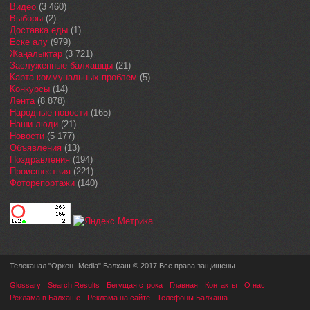
Видео
(3 460)
Выборы
(2)
Доставка еды
(1)
Еске алу
(979)
Жаңалықтар
(3 721)
Заслуженные балхашцы
(21)
Карта коммунальных проблем
(5)
Конкурсы
(14)
Лента
(8 878)
Народные новости
(165)
Наши люди
(21)
Новости
(5 177)
Объявления
(13)
Поздравления
(194)
Происшествия
(221)
Фоторепортажи
(140)
Телеканал "Оркен- Media" Балхаш © 2017 Все права защищены.
Glossary
Search Results
Бегущая строка
Главная
Контакты
О нас
Реклама в Балхаше
Реклама на сайте
Телефоны Балхаша